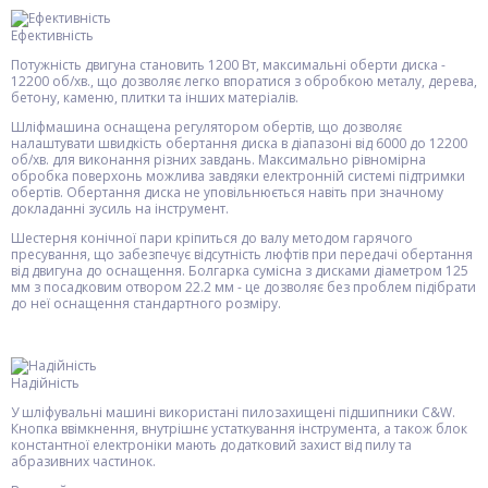
Ефективність
Потужність двигуна становить 1200 Вт, максимальні оберти диска -
12200 об/хв., що дозволяє легко впоратися з обробкою металу, дерева,
бетону, каменю, плитки та інших матеріалів.
Шліфмашина оснащена регулятором обертів, що дозволяє
налаштувати швидкість обертання диска в діапазоні від 6000 до 12200
об/хв. для виконання різних завдань. Максимально рівномірна
обробка поверхонь можлива завдяки електронній системі підтримки
обертів. Обертання диска не уповільнюється навіть при значному
докладанні зусиль на інструмент.
Шестерня конічної пари кріпиться до валу методом гарячого
пресування, що забезпечує відсутність люфтів при передачі обертання
від двигуна до оснащення. Болгарка сумісна з дисками діаметром 125
мм з посадковим отвором 22.2 мм - це дозволяє без проблем підібрати
до неї оснащення стандартного розміру.
Надійність
У шліфувальні машині використані пилозахищені підшипники C&W.
Кнопка ввімкнення, внутрішнє устаткування інструмента, а також блок
константної електроніки мають додатковий захист від пилу та
абразивних частинок.