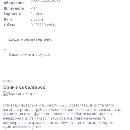
6000-12200 об/хв
обертання
Шпиндель
М14
Гарантія
3 роки
Вага
3,000 кг
Об'єм
0,007770 куб.м
Додаткові матеріали:
Завантажити інструкцію
ОПИС
Кутова шліфувальна машина WT-0235 дозволяє швидко та легко
виконати різання труб або листових матеріалів, а також виконати їх
зачищання та шліфування. Головною особливістю цієї моделі є
електронна система стабілізації обертів. Універсальність та
популярність інструмента також обумовлена великим вибором
сумісного оснащення.