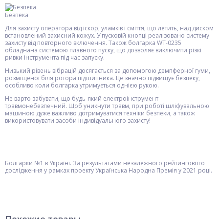
Безпека
Для захисту оператора від іскор, уламків і сміття, що летить, над диском
встановлений захисний кожух. У пусковій кнопці реалізовано систему
захисту від повторного включення. Також болгарка WT-0235
обладнана системою плавного пуску, що дозволяє виключити різкі
ривки інструмента під час запуску.
Низький рівень вібрацій досягається за допомогою демпферної гуми,
розміщеної біля ротора підшипника. Це значно підвищує безпеку,
особливо коли болгарка утримується однією рукою.
Не варто забувати, що будь-який електроінструмент
травмонебезпечний. Щоб уникнути травм, при роботі шліфувальною
машиною дуже важливо дотримуватися техніки безпеки, а також
використовувати засоби індивідуального захисту!
Болгарки №1 в Україні. За результатами незалежного рейтингового
дослідження у рамках проекту Українська Народна Премія у 2021 році.
Похожие товары