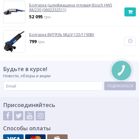
Болгарка (шлифмашина угловая) Bosch HWS
88/230 (0602332511)
52 095
грн.
Болгарка ВИТЯЗЬ МШУ-125/1190Вт
799
грн.
Будьте в курсе!
Новости, обзоры и акции
ПОДПИСАТЬСЯ
Присоединяйтесь
Способы оплаты