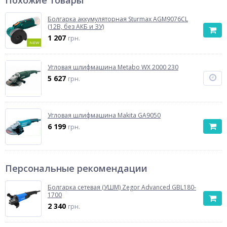
Болгарка аккумуляторная Sturmax AGM9076CL
(12В, без АКБ и ЗУ)
1 207
грн.
NEW
Угловая шлифмашина Metabo WX 2000 230
5 627
грн.
Угловая шлифмашина Makita GA9050
6 199
грн.
Персональные рекомендации
Болгарка сетевая (УШМ) Zegor Advanced GBL180-
1700
2 340
грн.