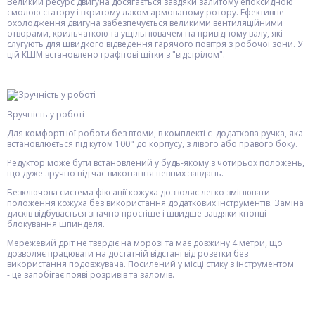
Великий ресурс двигуна досягається завдяки залитому епоксидною
смолою статору і вкритому лаком армованому ротору. Ефективне
охолодження двигуна забезпечується великими вентиляційними
отворами, крильчаткою та ущільнювачем на привідному валу, які
слугують для швидкого відведення гарячого повітря з робочої зони. У
цій КШМ встановлено графітові щітки з "відстрілом".
Зручність у роботі
Для комфортної роботи без втоми, в комплекті є додаткова ручка, яка
встановлюється під кутом 100° до корпусу, з лівого або правого боку.
Редуктор може бути встановлений у будь-якому з чотирьох положень,
що дуже зручно під час виконання певних завдань.
Безключова система фіксації кожуха дозволяє легко змінювати
положення кожуха без використання додаткових інструментів. Заміна
дисків відбувається значно простіше і швидше завдяки кнопці
блокування шпинделя.
Мережевий дріт не твердіє на морозі та має довжину 4 метри, що
дозволяє працювати на достатній відстані від розетки без
використання подовжувача. Посилений у місці стику з інструментом
- це запобігає появі розривів та заломів.