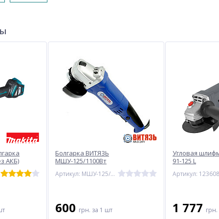
ры
лгарка
Болгарка ВИТЯЗЬ
Угловая шлифм
ез АКБ)
МШУ-125/1100Вт
91-125 L
Артикул: МШУ-125/1100
Артикул: 12360
600
1 777
шт
грн.
за 1 шт
грн.