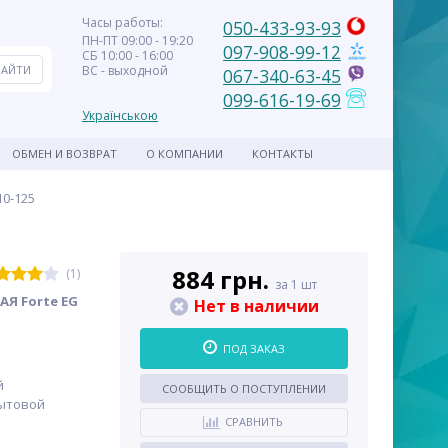
Часы работы:
050-433-93-93
ПН-ПТ 09:00 - 19:20
097-908-99-12
СБ 10:00 - 16:00
ВС - выходной
067-340-63-45
099-616-19-69
Українською
ОБМЕН И ВОЗВРАТ
О КОМПАНИИ
КОНТАКТЫ
0-125
884 грн.
(1)
за 1 шт
 Forte EG
Нет в наличии
ПОД ЗАКАЗ
й
СООБЩИТЬ О ПОСТУПЛЕНИИ
Бытовой
СРАВНИТЬ