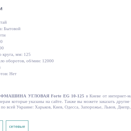
и
итай
а: Бытовой
ети
20
00
 круга, мм: 125
ло оборотов, об/мин: 12000
я
тов: Нет
ФМАШИНА УГЛОВАЯ Forte EG 10-125
в Киеве от интернет-ма
ерам которые указаны на сайте. Также вы можете заказать другие 
по всей Украине: Харьков, Киев, Одесса, Запорожье, Львов, Днепр
сетевые