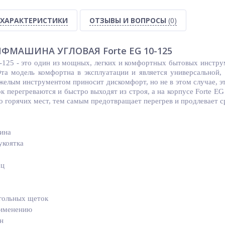
ХАРАКТЕРИСТИКИ
ОТЗЫВЫ И ВОПРОСЫ
(0)
ФМАШИНА УГЛОВАЯ Forte EG 10-125
0-125 - это один из мощных, легких и комфортных бытовых инстр
та модель комфортна в эксплуатации и является универсальной, 
яжелым инструментом приносит дискомфорт, но не в этом случае, э
к перегреваются и быстро выходят из строя, а на корпусе Forte 
о горячих мест, тем самым предотвращает перегрев и продлевает с
ина
укоятка
ец
гольных щеток
рименению
н