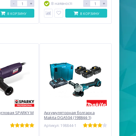
-
+
-
+
В наявності
В КОРЗИНУ
В КОРЗИНУ
гловая SPARKY M
Аккумуляторная болгарка
Makita DGA504 (198844-1)
Артикул: 198844-1