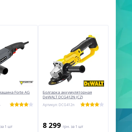
ашина Forte AG
Болгарка аккумуляторная
DeWALT DCG412N (CZ)
8
Артикул: DCG412n
8 299
за 1 шт
грн.
за 1 шт