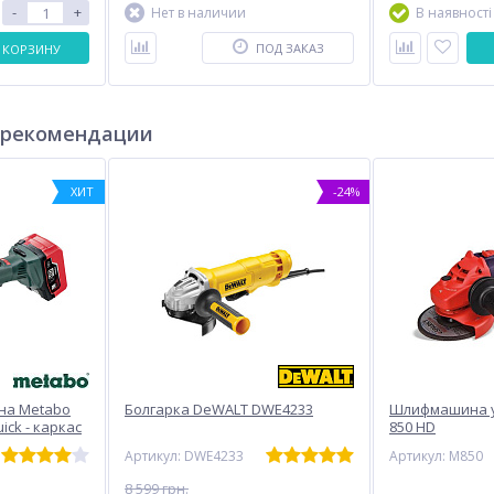
-
+
Нет в наличии
В наявності
ПОД ЗАКАЗ
 КОРЗИНУ
 рекомендации
ХИТ
-24%
на Metabo
Болгарка DeWALT DWE4233
Шлифмашина у
ick - каркас
850 HD
Артикул: DWE4233
Артикул: M850
8 599 грн.