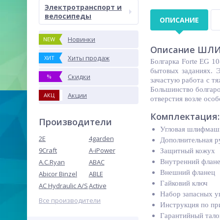
Электротранспорт и
велосипеды
ОПИСАНИЕ
Новинки
NEW
Описание ШЛИ
Хиты продаж
ХИТ
Болгарка Forte EG 1
бытовых заданиях. Э
Скидки
%
зачастую работа с т
Большинство болгаро
Акции
АКЦ
отверстия возле особ
Комплектация:
Производители
Угловая шлифмаш
2E
4garden
Дополнительная р
9Craft
A-iPower
Защитный кожух
A.C.Ryan
ABAC
Внутренний флан
Внешний фланец
Abicor Binzel
ABLE
Гайковий ключ
AC Hydraulic A/S
Active
Набор запасных у
Все производители
Инструкция по п
Гарантийный тало