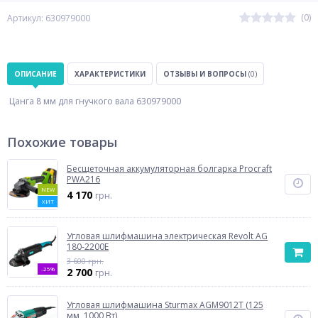
(0)
Артикул: 630979000
ОПИСАНИЕ
ХАРАКТЕРИСТИКИ
ОТЗЫВЫ И ВОПРОСЫ
(0)
Цанга 8 мм для гнучкого вала 630979000
Похожие товары
Бесщеточная аккумуляторная болгарка Procraft
PWA216
NEW
4 170
грн.
ХИТ
Угловая шлифмашина электрическая Revolt AG
180-2200Е
3 600 грн.
-25%
2 700
грн.
Угловая шлифмашина Sturmax AGM9012T (125
мм, 1000 Вт)