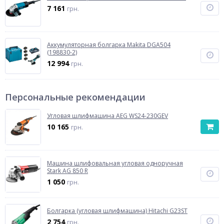
7 161
грн.
Аккумуляторная болгарка Makita DGA504
(198830-2)
12 994
грн.
Персональные рекомендации
Угловая шлифмашина AEG WS24-230GEV
10 165
грн.
Машина шлифовальная угловая одноручная
Stark AG 850 R
1 050
грн.
Болгарка (угловая шлифмашина) Hitachi G23ST
2 754
грн.