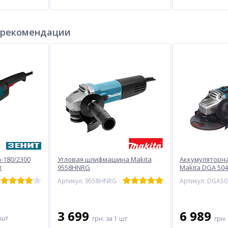
 рекомендации
-180/2300
Угловая шлифмашина Makita
Аккумуляторна
т
9558HNRG
Makita DGA 504
Артикул: 9558HNRG
Артикул: DGA5
3 699
6 989
 шт
грн.
за 1 шт
грн.