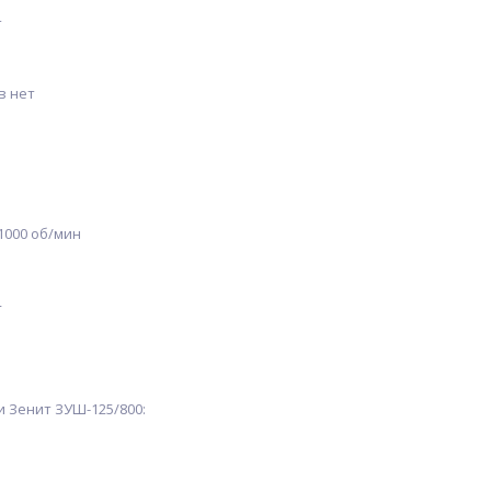
т
в нет
1000 об/мин
4
 Зенит ЗУШ-125/800: