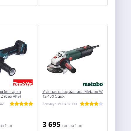
я болгарка
Угловая шлифмашина Metabo W
 Z (без АКБ)
12-150 Quick
04Z
Артикул: 600407000
3 695
за 1 шт
грн.
за 1 шт