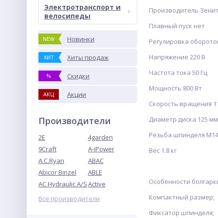
Электротранспорт и
Производитель Зени
велосипеды
Плавный пуск нет
Новинки
NEW
Регулировка оборото
Напряжение 220 В
Хиты продаж
ХИТ
Частота тока 50 Гц
Скидки
%
Мощность 800 Вт
Акции
АКЦ
Скорость вращения 1
Производители
Диаметр диска 125 мм
Резьба шпинделя М1
2E
4garden
9Craft
A-iPower
Вес 1.8 кг
A.C.Ryan
ABAC
Abicor Binzel
ABLE
Особенности болгарки
AC Hydraulic A/S
Active
Компактный размер;
Все производители
Фиксатор шпинделя;