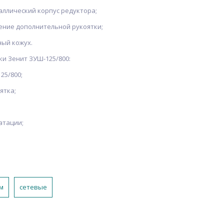
ллический корпус редуктора;
ение дополнительной рукоятки;
ый кожух.
и Зенит ЗУШ-125/800:
25/800;
ятка;
атации;
м
сетевые