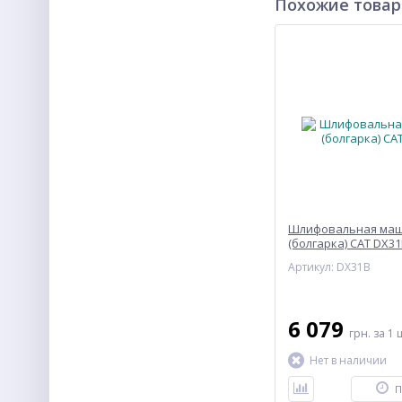
Похожие това
Шлифовальная ма
(болгарка) CAT DX3
Артикул: DX31B
6 079
грн.
за 1 
Нет в наличии
П