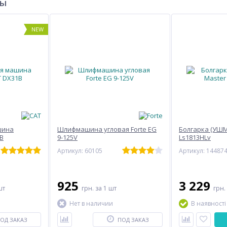
ры
NEW
шина
Шлифмашина угловая Forte EG
Болгарка (УШМ)
1B
9-125V
Ls1813HLv
Артикул: 60105
Артикул: 14487
925
3 229
шт
грн.
за 1 шт
грн.
Нет в наличии
В наявності
ОД ЗАКАЗ
ПОД ЗАКАЗ