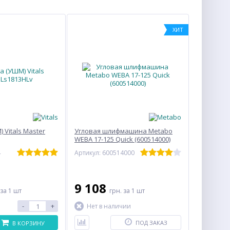
ХИТ
 Vitals Master
Угловая шлифмашина Metabo
WEBA 17-125 Quick (600514000)
4
Артикул: 600514000
9 108
за 1 шт
грн.
за 1 шт
-
+
Нет в наличии
ПОД ЗАКАЗ
В КОРЗИНУ