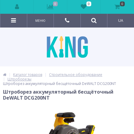
0
0
0
UA
МЕНЮ
Каталог товаров
Строительное оборудование
Штроборезы
Штроборез аккумуляторный бесщёточный DeWALT DCG200NT
Штроборез аккумуляторный бесщёточный
DeWALT DCG200NT