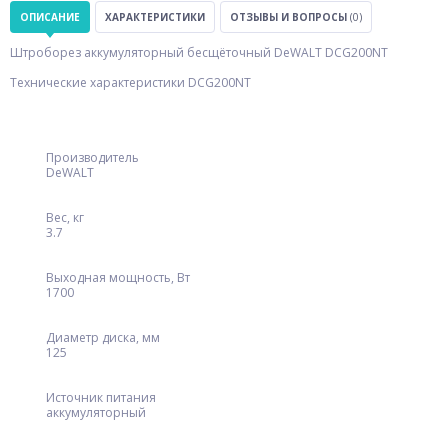
ОПИСАНИЕ
ХАРАКТЕРИСТИКИ
ОТЗЫВЫ И ВОПРОСЫ
(0)
Штроборез аккумуляторный бесщёточный DeWALT DCG200NT
Технические характеристики DCG200NT
Производитель
DeWALT
Вес, кг
3.7
Выходная мощность, Вт
1700
Диаметр диска, мм
125
Источник питания
аккумуляторный