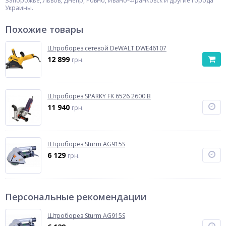
Запорожье, Львов, Днепр, Ровно, Ивано-Франковск и другие города
Украины.
Похожие товары
Штроборез сетевой DeWALT DWE46107
12 899
грн.
Штроборез SPARKY FK 6526 2600 В
11 940
грн.
Штроборез Sturm AG915S
6 129
грн.
Персональные рекомендации
Штроборез Sturm AG915S