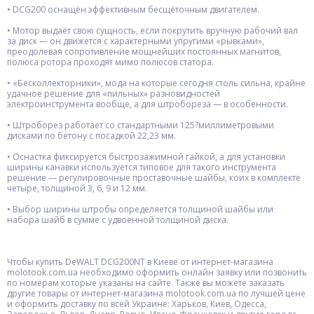
• DCG200 оснащён эффективным бесщёточным двигателем.
• Мотор выдаёт свою сущность, если покрутить вручную рабочий вал
за диск — он движется с характерными упругими «рывками»,
преодолевая сопротивление мощнейших постоянных магнитов,
полюса ротора проходят мимо полюсов статора.
• «Бесколлекторники», мода на которые сегодня столь сильна, крайне
удачное решение для «пильных» разновидностей
электроинструмента вообще, а для штробореза — в особенности.
• Штроборез работает со стандартными 125?миллиметровыми
дисками по бетону с посадкой 22,23 мм.
• Оснастка фиксируется быстрозажимной гайкой, а для установки
ширины канавки используется типовое для такого инструмента
решение — регулировочные проставочные шайбы, коих в комплекте
четыре, толщиной 3, 6, 9 и 12 мм.
• Выбор ширины штробы определяется толщиной шайбы или
набора шайб в сумме с удвоенной толщиной диска.
Чтобы купить DeWALT DCG200NT в Киеве от интернет-магазина
molotook.com.ua необходимо оформить онлайн заявку или позвонить
по номерам которые указаны на сайте. Также вы можете заказать
другие товары от интернет-магазина molotook.com.ua по лучшей цене
и оформить доставку по всей Украине: Харьков, Киев, Одесса,