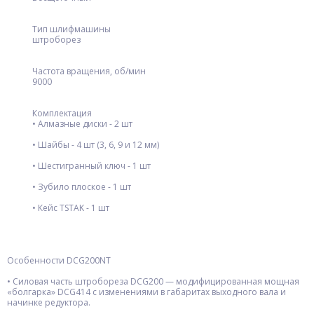
Тип шлифмашины
штроборез
Частота вращения, об/мин
9000
Комплектация
• Алмазные диски - 2 шт
• Шайбы - 4 шт (3, 6, 9 и 12 мм)
• Шестигранный ключ - 1 шт
• Зубило плоское - 1 шт
• Кейс TSTAK - 1 шт
Особенности DCG200NT
• Силовая часть штробореза DCG200 — модифицированная мощная
«болгарка» DCG414 с изменениями в габаритах выходного вала и
начинке редуктора.