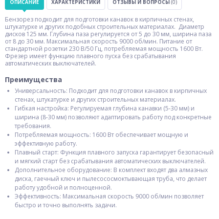
ОПИСАНИЕ
ХАРАКТЕРИСТИКИ
ОТЗЫВЫ И ВОПРОСЫ
(0)
Бензорез подходит для подготовки канавок в кирпичных стенах,
штукатурке и других подобных строительных материалах. Диаметр
дисков 125 мм. Глубина паза регулируется от 5 до 30 мм, ширина паза
от 8 до 30 мм. Максимальная скорость 9000 об/мин. Питание от
стандартной розетки 230 В/50 Гц, потребляемая мощность 1600 Вт.
Фрезер имеет функцию плавного пуска без срабатывания
автоматических выключателей.
Преимущества
Универсальность: Подходит для подготовки канавок в кирпичных
стенах, штукатурке и других строительных материалах.
Гибкая настройка: Регулируемая глубина канавки (5-30 мм) и
ширина (8-30 мм) позволяют адаптировать работу под конкретные
требования.
Потребляемая мощность: 1600 Вт обеспечивает мощную и
эффективную работу.
Плавный старт: Функция плавного запуска гарантирует безопасный
и мягкий старт без срабатывания автоматических выключателей.
Дополнительное оборудование: В комплект входят два алмазных
диска, гаечный ключ и пылесососмоктывающая труба, что делает
работу удобной и полноценной.
Эффективность: Максимальная скорость 9000 об/мин позволяет
быстро и точно выполнять задачи.