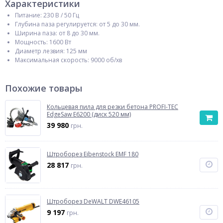
Характеристики
Питание: 230 В / 50 Гц
Глубина паза регулируется: от 5 до 30 мм.
Ширина паза: от 8 до 30 мм.
Мощность: 1600 Вт
Диаметр лезвия: 125 мм
Максимальная скорость: 9000 об/хв
Похожие товары
Кольцевая пила для резки бетона PROFI-TEC
EdgeSaw E6200 (диск 520 мм)
39 980
грн.
Штроборез Eibenstock EMF 180
28 817
грн.
Штроборез DeWALT DWE46105
9 197
грн.