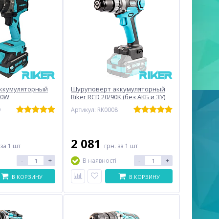
ккумуляторный
Шуруповерт аккумуляторный
00W
Riker RCD 20/90K (без АКБ и ЗУ)
9
Артикул: RK0008
2 081
за 1 шт
грн.
за 1 шт
-
+
-
+
В наявності
В КОРЗИНУ
В КОРЗИНУ