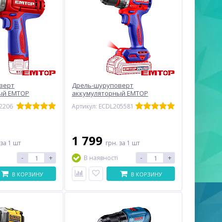
верт
Дрель-шуруповерт
ый EMTOP
аккумуляторный EMTOP
 ЗУ)
ECDL205581 (без АКБ и ЗУ)
12206
Артикул: ECDL205581
1 799
за 1 шт
грн.
за 1 шт
-
+
-
+
В наявності
В КОРЗИНУ
В КОРЗИНУ