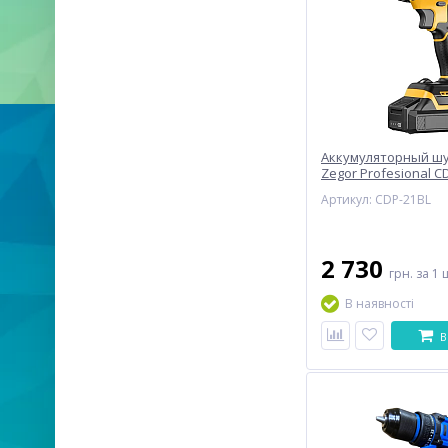
Аккумуляторный ш
Zegor Profesional CD
Артикул: CDP-21BL
2 730
грн.
за 1 
В наявності
В