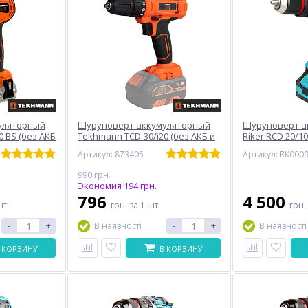
уляторный
Шуруповерт аккумуляторный
Шуруповерт а
0 BS (без АКБ
Tekhmann TCD-30/i20 (без АКБ и
Riker RCD 20/1
ЗУ)
Артикул: 873405
Артикул: RK000
990 грн.
Экономия 194 грн.
796
4 500
шт
грн.
за 1 шт
грн.
-
+
-
+
В наявності
В наявності
 КОРЗИНУ
В КОРЗИНУ