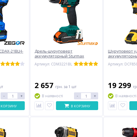
CDAX-21BLH-
Дрель-шуруповерт
Шуруповерт у
аккумуляторный Sturmax
аккумуляторн
CDM3221BL (20В)
DeWALT DCF85
Артикул: CDM3221BL
Артикул: DCF85
2 657
19 299
шт
грн.
за 1 шт
г
-
+
-
+
В наявності
В наявності
 КОРЗИНУ
В КОРЗИНУ