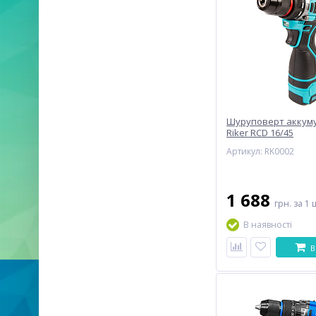
Шуруповерт аккум
Riker RCD 16/45
Артикул: RK0002
1 688
грн.
за 1 
В наявності
В