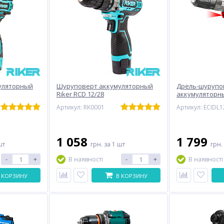
уляторный
Шуруповерт аккумуляторный
Дрель-шурупо
Riker RCD 12/28
аккумуляторн
ECIDL12206 (без
Артикул: RK0001
Артикул: ECIDL
1 058
1 799
шт
грн.
за 1 шт
грн.
-
+
-
+
В наявності
В наявності
 КОРЗИНУ
В КОРЗИНУ