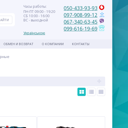
Часы работы:
050-433-93-93
ПН-ПТ 09:00 - 19:20
097-908-99-12
СБ 10:00 - 16:00
ВС - выходной
067-340-63-45
099-616-19-69
Українською
ОБМЕН И ВОЗВРАТ
О КОМПАНИИ
КОНТАКТЫ
орные