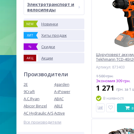
Электротранспорт и
велосипеды
Новинки
NEW
Хиты продаж
ХИТ
Скидки
%
Шуруповерт аккум
Акции
АКЦ
Tekhmann TCD-40/i2
и ЗУ)
Артикул: 873403
Производители
1 580 грн.
Экономия 309 грн.
2E
4garden
1 271
грн.
за 1 
9Craft
A-iPower
В наявності
A.C.Ryan
ABAC
Abicor Binzel
ABLE
В
AC Hydraulic A/S
Active
Все производители