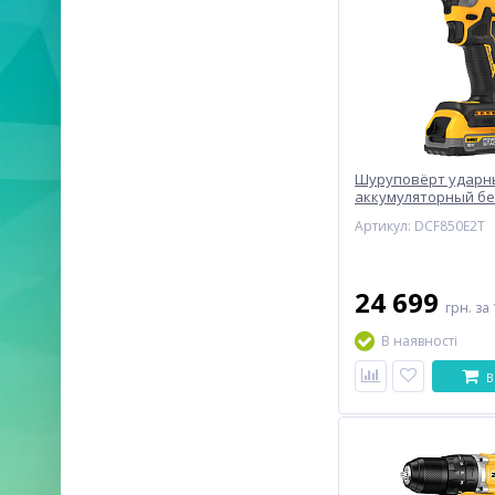
Шуруповёрт ударн
аккумуляторный б
DeWALT DCF850E2T
Артикул: DCF850E2T
24 699
грн.
за 
В наявності
В