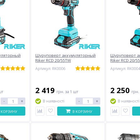
уляторный
Шуруповерт аккумуляторный
Шуруповерт а
Riker RCD 20/55TW
Riker RCD 20/5
Артикул: RK0006
Артикул: RK000
2 419
2 250
шт
грн.
за 1 шт
грн.
-
+
-
+
В наявності
В наявності
 КОРЗИНУ
В КОРЗИНУ