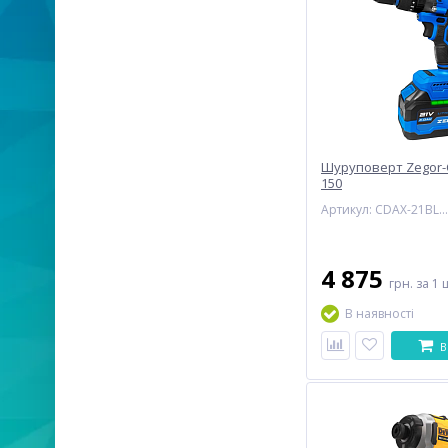
Шуруповерт Zegor-
150
Артикул: CDAX-21BLH-150
4 875
грн.
за 1 
В наявності
В