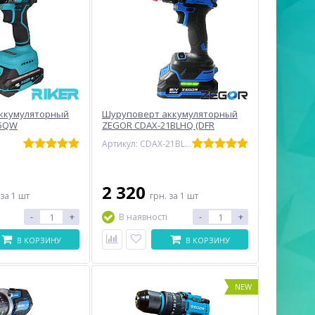
ккумуляторный
Шуруповерт аккумуляторный
55QW
ZEGOR CDAX-21BLHQ (DFR
патрон, 21В, 2 А/ч, в кейсе)
5
Артикул: CDAX-21BLHQ
(Серия X)
2 320
за 1 шт
грн.
за 1 шт
-
+
-
+
В наявності
В КОРЗИНУ
В КОРЗИНУ
NEW