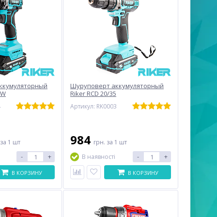
ккумуляторный
Шуруповерт аккумуляторный
5W
Riker RCD 20/35
4
Артикул: RK0003
984
за 1 шт
грн.
за 1 шт
-
+
-
+
В наявності
В КОРЗИНУ
В КОРЗИНУ