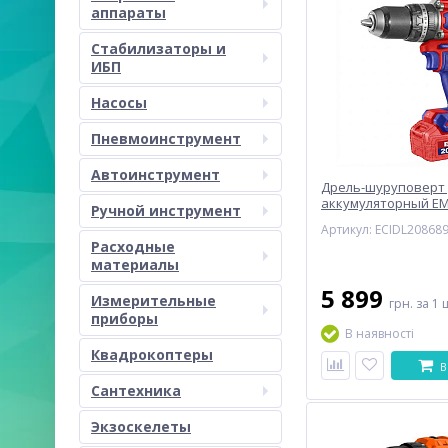
аппараты
Стабилизаторы и
ИБП
Насосы
Пневмоинструмент
Автоинструмент
Дрель-шуруповерт
аккумуляторный E
Ручной инструмент
ECIDL208689
Артикул: ECIDL20868
Расходные
материалы
5 899
Измерительные
грн.
за 1 
приборы
В наявності
Квадрокоптеры
В
Сантехника
Экзоскелеты