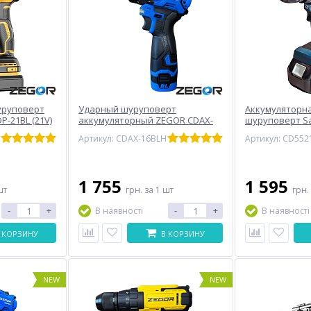
уруповерт
Ударный шуруповерт
Аккумуляторна
P-21BL (21V)
аккумуляторный ZEGOR CDAX-
шуруповерт S
16BLH
CD5521B SET (2
Артикул: CDAX-16BLH
1 755
1 595
шт
грн.
за 1 шт
грн.
-
+
-
+
В наявності
В наявності
 КОРЗИНУ
В КОРЗИНУ
NEW
NEW