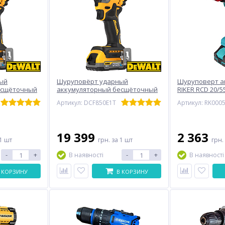
ый
Шуруповёрт ударный
Шуруповерт а
есщёточный
аккумуляторный бесщёточный
RIKER RCD 20/
DeWALT DCF850E1T
Артикул: DCF850E1T
Артикул: RK000
19 399
2 363
1 шт
грн.
за 1 шт
грн.
-
+
-
+
В наявності
В наявності
 КОРЗИНУ
В КОРЗИНУ