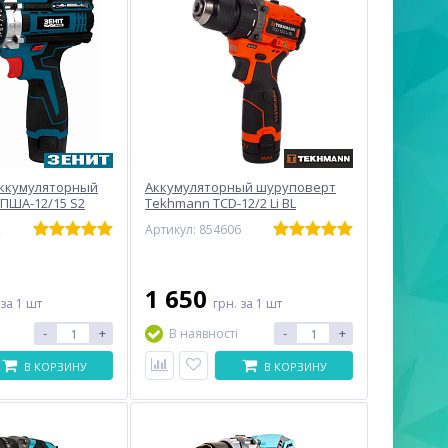
ккумуляторный
Аккумуляторный шуруповерт
ПША-12/15 S2
Tekhmann TCD-12/2 Li BL
2
Артикул: 854606
1 650
за 1 шт
грн.
за 1 шт
-
+
-
+
В наявності
В КОРЗИНУ
В КОРЗИНУ