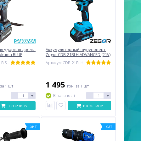
я ударная дрель-
Аккумуляторный шуруповерт
akuma BLUE
Zegor CDB-21BLH ADVANCED (21V)
1В, 55Нм)
Артикул: CD5521B SET
Артикул: CDB-21BLH
1 495
за 1 шт
грн.
за 1 шт
-
+
-
+
В наявності
В КОРЗИНУ
В КОРЗИНУ
ХИТ
ХИТ