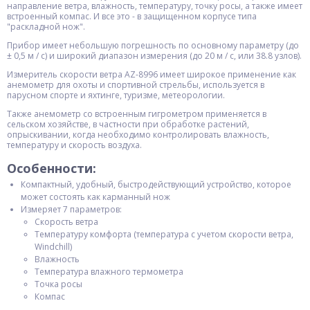
направление ветра, влажность, температуру, точку росы, а также имеет
встроенный компас. И все это - в защищенном корпусе типа
"раскладной нож".
Прибор имеет небольшую погрешность по основному параметру (до
± 0,5 м / с) и широкий диапазон измерения (до 20 м / с, или 38.8 узлов).
Измеритель скорости ветра AZ-8996 имеет широкое применение как
анемометр для охоты и спортивной стрельбы, используется в
парусном спорте и яхтинге, туризме, метеорологии.
Также анемометр со встроенным гигрометром применяется в
сельском хозяйстве, в частности при обработке растений,
опрыскивании, когда необходимо контролировать влажность,
температуру и скорость воздуха.
Особенности:
Компактный, удобный, быстродействующий устройство, которое
может состоять как карманный нож
Измеряет 7 параметров:
Скорость ветра
Температуру комфорта (температура с учетом скорости ветра,
Windchill)
Влажность
Температура влажного термометра
Точка росы
Компас