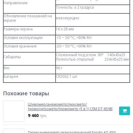
Направление
Точность: ± 2 градуса
Обновление показаний на
ежесекундно
экране
Размеры экрана
16 х 28 мм
Условия эксплуатации
-15 ~ 50 °С, <80% RH
Условия хранения
-20 ~ 50 °С, <90% RH
Сложенный под углом 90° 140х45х25
Габариты
Полностью открытый 234х45х25 мм
Вес
90 г
Батарея
CR2032 1 шт
Похожие товары
Шумомер/анемометр/люксметр/
термогигрометр/термометр (5 в 1) CEM DT-859B
9 460
грн.
Термоанемометр телескопический Ezodo AT-350