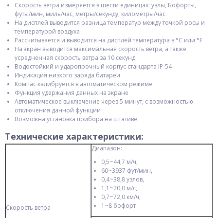
Скорость ветра измеряется в шести единицах: узлы, Бофорты,
футы/мин, миль/час, метры/секунду, километры/час
На дисплей выводится разница температур между точкой росы и
температурой воздуха
Рассчитывается и выводится на дисплей температура в °С или °F
На экран выводится максимальная скорость ветра, а также
усредненная скорость ветра за 10 секунд
Водостойкий и ударопрочный корпус стандарта IP-54
Индикация низкого заряда батареи
Компас калибруется в автоматическом режиме
Функция удержания данных на экране
Автоматическое выключение через 5 минут, с возможностью
отключения данной функции
Возможна установка прибора на штативе
Технические характеристики:
Диапазон:
0,5~44,7 м/ч,
60~3937 фут/мин,
0,4~38,8 узлов,
1,1~20,0 м/с,
0,7~72,0 км/ч,
1~8 бофорт
Скорость ветра