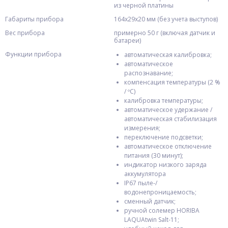
из черной платины
Габариты прибора
164х29х20 мм (без учета выступов)
Вес прибора
примерно 50 г (включая датчик и
батареи)
Функции прибора
автоматическая калибровка;
автоматическое
распознавание;
компенсация температуры (2 %
/ ºC)
калибровка температуры;
автоматическое удержание /
автоматическая стабилизация
измерения;
переключение подсветки;
автоматическое отключение
питания (30 минут);
индикатор низкого заряда
аккумулятора
IP67 пыле-/
водонепроницаемость;
сменный датчик;
ручной солемер HORIBA
LAQUAtwin Salt-11;