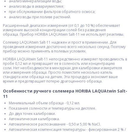
анализ минерализации воды;
анализ воды в аквариумистике;
при обслуживании фильтров обратного осмоса;
анализ воды при поливе растений.
Расширенный диапазон измерения (от 0,1 до 10 %) обеспечивает
измерение высокой концентрации солей без разведения
образца. Прибор HORIBA LAQUAtwin Salt-11 не использует реактивы.
Солемер LAQUAtwin Salt-11 надежен и прост в применении. Для
проведения измерения достаточно всего несколько секунд. Поэтому
прибор можно применять в полевых условиях.
HORIBA LAQUAtwin Salt-11 непосредственно измеряет проводимость в
пробе 0,12 мл и превращает ее в соленость или концентрацию
соли. Нет необходимости в мензурках для калибровки измерителя
или измерения образца. Просто поместите несколько капель
стандарта или образца на датчик. Эта процедура экономит ваше
время и предотвращает потерю драгоценного образца.
Особенности ручного солемера HORIBA LAQUAtwin Salt-
11
Минимальный объем образца - 0,12 мл.
Показания солености и температуры на дисплее.
До двух точек калибровки.
Автоматическая калибровка.
Автоматическое распознавание - 0,50 и 5,00 % NaCl.
Автоматическая компенсация температуры - фиксированная 2 % /