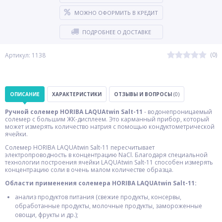
МОЖНО ОФОРМИТЬ В КРЕДИТ
ПОДРОБНЕЕ О ДОСТАВКЕ
(0)
Артикул: 1138
ОПИСАНИЕ
ХАРАКТЕРИСТИКИ
ОТЗЫВЫ И ВОПРОСЫ
(0)
Ручной солемер HORIBA LAQUAtwin Salt-11
- водонепроницаемый
солемер с большим ЖК-дисплеем. Это карманный прибор, который
может измерять количество натрия с помощью кондуктометрической
ячейки.
Солемер HORIBA LAQUAtwin Salt-11 пересчитывает
электропроводность в концентрацию NaCl. Благодаря специальной
технологии построения ячейки LAQUAtwin Salt-11 способен измерять
концентрацию соли в очень малом количестве образца.
Области применения солемера HORIBA LAQUAtwin Salt-11:
анализ продуктов питания (свежие продукты, консервы,
обработанные продукты, молочные продукты, замороженные
овощи, фрукты и др.);