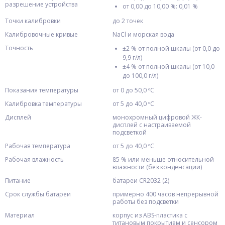
разрешение устройства
от 0,00 до 10,00 %: 0,01 %
Точки калибровки
до 2 точек
Калибровочные кривые
NaCl и морская вода
Точность
±2 % от полной шкалы (от 0,0 до
9,9 г/л)
±4 % от полной шкалы (от 10,0
до 100,0 г/л)
Показания температуры
от 0 до 50,0 ºC
Калибровка температуры
от 5 до 40,0 ºC
Дисплей
монохромный цифровой ЖК-
дисплей с настраиваемой
подсветкой
Рабочая температура
от 5 до 40,0 ºC
Рабочая влажность
85 % или меньше относительной
влажности (без конденсации)
Питание
батареи CR2032 (2)
Срок службы батареи
примерно 400 часов непрерывной
работы без подсветки
Материал
корпус из ABS-пластика с
титановым покрытием и сенсором