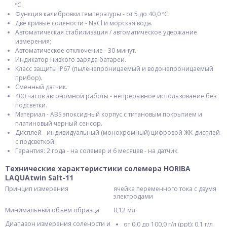
ºC.
Функция калибровки температуры - от 5 до 40,0 ºC.
Две кривые солености - NaCl и морская вода.
Автоматическая стабилизация / автоматическое удержание
измерения;
Автоматическое отключение - 30 минут.
Индикатор низкого заряда батареи.
Класс защиты IP67 (пыленепроницаемый и водонепроницаемый
прибор).
Сменный датчик.
400 часов автономной работы - непрерывное использование без
подсветки.
Материал - ABS эпоксидный корпус с титановым покрытием и
платиновый черный сенсор.
Дисплей - индивидуальный (монохромный) цифровой ЖК-дисплей
с подсветкой.
Гарантия: 2 года - на солемер и 6 месяцев - на датчик.
Технические характеристики солемера HORIBA
LAQUAtwin Salt-11
Принцип измерения
ячейка переменного тока с двумя
электродами
Минимальный объем образца
0,12 мл
Диапазон измерения солености и
от 0,0 до 100,0 г/л (ppt): 0,1 г/л