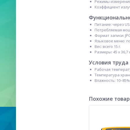
Режимы измерения
Коэффициент излуче
Функционально
Питание: через USB
Потребляемая мощн
Формат записи: JPG
Языковое меню: по
Вес: всего 15 г.
Размеры: 45 x 36,7 x
Условия труда
Рабочая температур
Температура хранен
Влажность: 10–85%
Похожие това