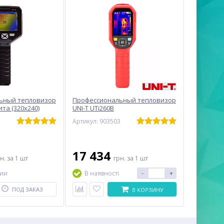
ьный тепловизор
Профессиональный тепловизор
та (320x240)
UNI-T UTi260B
Артикул: 903503
17 434
рн.
за 1 шт
грн.
за 1 шт
-
+
чии
В наявності
ПОД ЗАКАЗ
В КОРЗИНУ