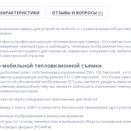
ХАРАКТЕРИСТИКИ
ОТЗЫВЫ И ВОПРОСЫ
(0)
зионная камера для устройств Android со съемным макрообъективо
lution.
ртфон в профессиональную тепловизионную камеру. Это компактное
змерения температуры и наблюдать тепловые изображения без нео
еальный инструмент для техников, сервисных специалистов, любите
 электронной отраслях.
о мобильной тепловизионной съемки
оболометром с собственным разрешением 256 x 192 пикселей , кото
вное разрешение изображения 512 x 384 пикселей . Это более чем в
 частотой обновления изображения 25 Гц вы сможете увидеть мель
съемному макрообъективу вы сможете наблюдать изменения темпе
в микропроцессорах.
ляется через специальное приложение для Android.
меру к порту USB-C и запустите бесплатное приложение (доступно в 
пловым изображением в реальном времени.
туры по точкам, линейно или в выбранной области (зональное изм
 и видео (формат JPG/MP4).