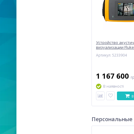
Устройство акусти
визуализации Fluke 
(5233904)
Артикул: 5233904
1 167 600
г
В наявності
В
Персональные