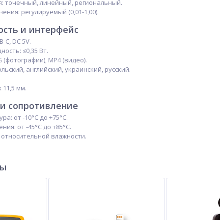
: точечный, линейный, региональный.
ния: регулируемый (0,01-1,00).
сть и интерфейс
-C, DC 5V.
ость: ≤0,35 Вт.
 (фотографии), MP4 (видео).
льский, английский, украинский, русский.
 11,5 мм.
 и сопротивление
а: от -10°C до +75°C.
ия: от -45°C до +85°C.
 относительной влажности.
ры