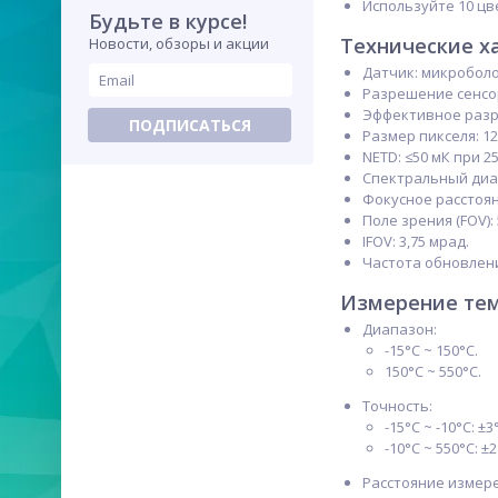
Используйте 10 ц
Будьте в курсе!
Технические х
Новости, обзоры и акции
Датчик: микроболо
Разрешение сенсора
Эффективное разре
ПОДПИСАТЬСЯ
Размер пикселя: 12
NETD: ≤50 мК при 
Спектральный диап
Фокусное расстоян
Поле зрения (FOV): 
IFOV: 3,75 мрад.
Частота обновлени
Измерение те
Диапазон:
-15°C ~ 150°C.
150°C ~ 550°C.
Точность:
-15°C ~ -10°C: ±3
-10°C ~ 550°C: ±
Расстояние измерен