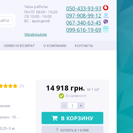
Часы работы:
050-433-93-93
ПН-ПТ 09:00 - 19:20
097-908-99-12
СБ 10:00 - 16:00
ВС - выходной
067-340-63-45
099-616-19-69
Українською
ОБМЕН И ВОЗВРАТ
О КОМПАНИИ
КОНТАКТЫ
14 918 грн.
(1)
за 1 шт
В наявності
-
+
ение:
зон: -15…
В КОРЗИНУ
,25–5 м.
КУПИТЬ В 1 КЛИК