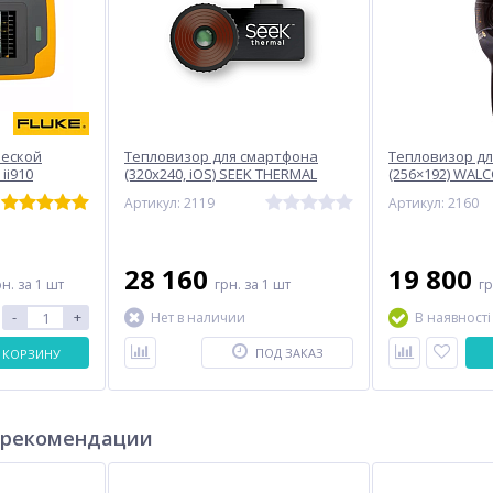
ческой
Тепловизор для смартфона
Тепловизор дл
ii910
(320x240, iOS) SEEK THERMAL
(256×192) WAL
CompactPro iPhone
Артикул: 2119
Артикул: 2160
28 160
19 800
рн.
за 1 шт
грн.
за 1 шт
г
-
+
Нет в наличии
В наявності
ПОД ЗАКАЗ
 КОРЗИНУ
 рекомендации