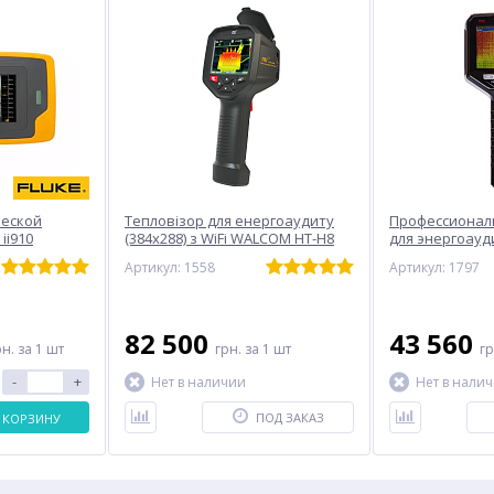
ческой
Тепловізор для енергоаудиту
Профессионал
ii910
(384x288) з WiFi WALCOM HT-H8
для энергоауди
WALCOM DP-22
Артикул: 1558
Артикул: 1797
82 500
43 560
рн.
за 1 шт
грн.
за 1 шт
г
-
+
Нет в наличии
Нет в нали
ПОД ЗАКАЗ
 КОРЗИНУ