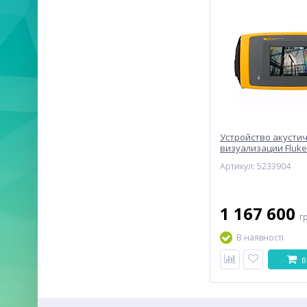
Устройство акусти
визуализации Fluke 
(5233904)
Артикул: 5233904
1 167 600
г
В наявності
В