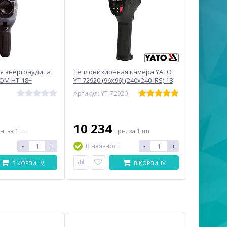
я энергоаудита
Тепловизионная камера YATO
COM HT-18+
YT-72920 (96x96) (240x240 IRS) 18
Гц
Артикул: YT-72920
10 234
рн.
за 1 шт
грн.
за 1 шт
-
+
-
+
В наявності
В КОРЗИНУ
В КОРЗИНУ