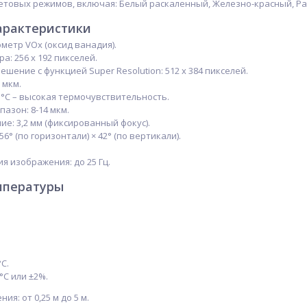
ветовых режимов, включая: Белый раскаленный, Железно-красный, Р
арактеристики
метр VOx (оксид ванадия).
: 256 x 192 пикселей.
шение с функцией Super Resolution: 512 x 384 пикселей.
 мкм.
25°C – высокая термочувствительность.
азон: 8-14 мкм.
ие: 3,2 мм (фиксированный фокус).
56° (по горизонтали) × 42° (по вертикали).
я изображения: до 25 Гц.
мпературы
°C.
2°C или ±2%.
ия: от 0,25 м до 5 м.