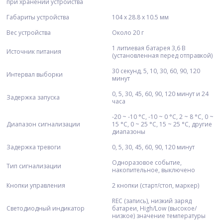
при хранении устройства
Габариты устройства
104 х 28.8 х 10.5 мм
Вес устройства
Около 20 г
1 литиевая батарея 3,6 В
Источник питания
(установленная перед отправкой)
30 секунд, 5, 10, 30, 60, 90, 120
Интервал выборки
минут
0, 5, 30, 45, 60, 90, 120 минут и 24
Задержка запуска
часа
-20 ~ -10 °C, -10 ~ 0 °C, 2 ~ 8 °C, 0 ~
Диапазон сигнализации
15 °C, 0 ~ 25 °C, 15 ~ 25 °C, другие
диапазоны
Задержка тревоги
0, 5, 30, 45, 60, 90, 120 минут
Одноразовое событие,
Тип сигнализации
накопительное, выключено
Кнопки управления
2 кнопки (старт/стоп, маркер)
REC (запись), низкий заряд
Светодиодный индикатор
батареи, High/Low (высокое/
низкое) значение температуры