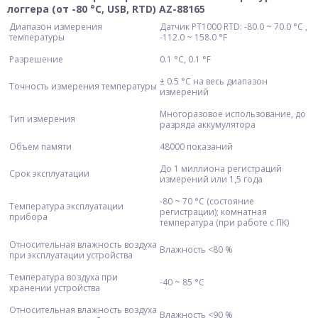
логгера (от -80 °С, USB, RTD) AZ-88165
Диапазон измерения
Датчик PT1000 RTD: -80.0 ~ 70.0 °C ,
температуры
-112.0 ~ 158.0 °F
Разрешение
0.1 °C, 0.1 °F
± 0.5 °C на весь диапазон
Точность измерения температуры
измерений
Многоразовое использование, до
Тип измерения
разряда аккумулятора
Объем памяти
48000 показаний
До 1 миллиона регистраций
Срок эксплуатации
измерений или 1,5 года
-80 ~ 70 °C (состояние
Температура эксплуатации
регистрации); комнатная
прибора
температура (при работе с ПК)
Относительная влажность воздуха
Влажность <80 %
при эксплуатации устройства
Температура воздуха при
-40 ~ 85 °C
хранении устройства
Относительная влажность воздуха
Влажность <90 %