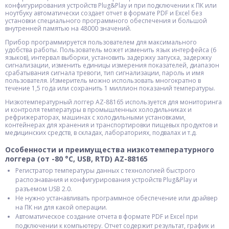
конфигурирования устройств Plug&Play и при подключении к ПК или
ноутбуку автоматически создает отчет в формате PDF и Excel без
установки специального программного обеспечения и большой
внутренней памятью на 48000 значений.
Прибор программируется пользователем для максимального
удобства работы. Пользователь может изменить язык интерфейса (6
языков), интервал выборки, установить задержку запуска, задержку
сигнализации, изменить единицы измерения показателей, диапазон
срабатывания сигнала тревоги, тип сигнализации, пароль и имя
пользователя. Измеритель можно использовать многократно в
течение 1,5 года или сохранить 1 миллион показаний температуры.
Низкотемпературный логгер AZ-88165 используется для мониторинга
и контроля температуры в промышленных холодильниках и
рефрижераторах, машинах с холодильными установками,
контейнерах для хранения и транспортировки пищевых продуктов и
медицинских средств, в складах, лабораториях, подвалах и т.д.
Особенности и преимущества низкотемпературного
логгера (от -80 °С, USB, RTD) AZ-88165
Регистратор температуры данных с технологией быстрого
распознавания и конфигурирования устройств Plug&Play и
разъемом USB 2.0.
Не нужно устанавливать программное обеспечение или драйвер
на ПК ни для какой операции.
Автоматическое создание отчета в формате PDF и Excel при
подключении к компьютеру. Отчет содержит результат, график и