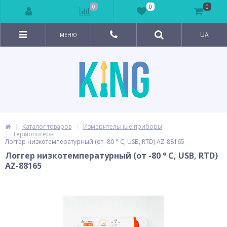
0
0
0
UA
МЕНЮ
Каталог товаров
Измерительные приборы
Термологеры
Логгер низкотемпературный (от -80 ° С, USB, RTD) AZ-88165
Логгер низкотемпературный (от -80 ° С, USB, RTD)
AZ-88165