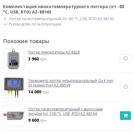
Комплектация низкотемпературного логгера (от -80
°С, USB, RTD) AZ-88165
Логгер низкотемпературный (от -80 °С, USB, RTD) AZ-88165.
Руководство по эксплуатации.
Похожие товары
Логгер температуры AZ-8828
3 960
грн.
Термометр логгер четырехканальный (2х К-тип,
2х термистор) AZ-88599
14 080
грн.
Логгер низкотемпературный с выносным
зондом (от -100 °С, USB, RTD) AZ-88164
9 600
грн.