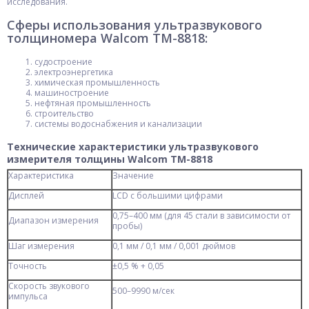
исследования.
Сферы использования ультразвукового
толщиномера Walcom TM-8818:
судостроение
электроэнергетика
химическая промышленность
машиностроение
нефтяная промышленность
строительство
системы водоснабжения и канализации
Технические характеристики ультразвукового
измерителя толщины Walcom TM-8818
Характеристика
Значение
Дисплей
LCD с большими цифрами
0,75–400 мм (для 45 стали в зависимости от
Диапазон измерения
пробы)
Шаг измерения
0,1 мм / 0,1 мм / 0,001 дюймов
Точность
±0,5 % + 0,05
Скорость звукового
500–9990 м/сек
импульса