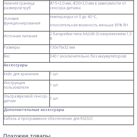
Нижняя граница
Æ15×2,0 мм, Æ20×3,0 мм в зависимости от
размеров труб
сенсора-датчика
температура от 0 до 40 ºС,
Условия
функционирования
относительная влажность меньше 85% RH
2 батарейки типа АА(UM-3) напряжением 1,5
Источник питания
В
Размеры
130x76x32 мм
Вес
340 г (исключительно без аккумуляторов)
Аксессуары
Кейс для хранения
1 шт.
Инструкция
1 шт.
пользователя
Ультразвуковой сенсор-
1 шт.
датчик
Дополнительные аксессуары
Кабель и программное обеспечение для RS232C
Похожие товары