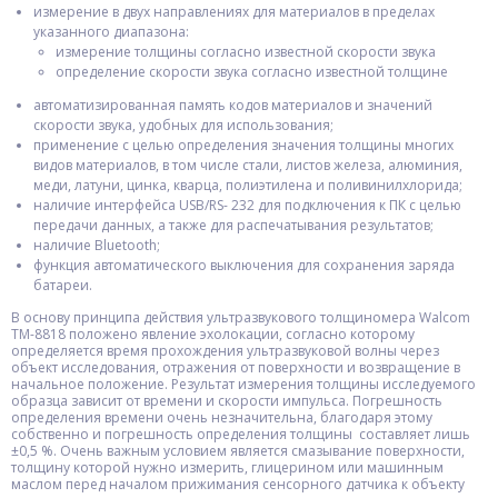
измерение в двух направлениях для материалов в пределах
указанного диапазона:
измерение толщины согласно известной скорости звука
определение скорости звука согласно известной толщине
автоматизированная память кодов материалов и значений
скорости звука, удобных для использования;
применение с целью определения значения толщины многих
видов материалов, в том числе стали, листов железа, алюминия,
меди, латуни, цинка, кварца, полиэтилена и поливинилхлорида;
наличие интерфейса USB/RS- 232 для подключения к ПК с целью
передачи данных, а также для распечатывания результатов;
наличие Bluetooth;
функция автоматического выключения для сохранения заряда
батареи.
В основу принципа действия ультразвукового толщиномера Walcom
TM-8818 положено явление эхолокации, согласно которому
определяется время прохождения ультразвуковой волны через
объект исследования, отражения от поверхности и возвращение в
начальное положение. Результат измерения толщины исследуемого
образца зависит от времени и скорости импульса. Погрешность
определения времени очень незначительна, благодаря этому
собственно и погрешность определения толщины составляет лишь
±0,5 %. Очень важным условием является смазывание поверхности,
толщину которой нужно измерить, глицерином или машинным
маслом перед началом прижимания сенсорного датчика к объекту