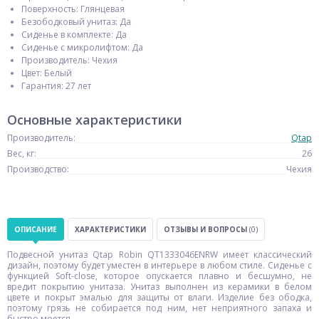
Поверхность: Глянцевая
Безободковый унитаз: Да
Сиденье в комплекте: Да
Сиденье с микролифтом: Да
Производитель: Чехия
Цвет: Белый
Гарантия: 27 лет
Основные характеристики
Производитель:
Qtap
Вес, кг:
26
Производство:
Чехия
ОПИСАНИЕ
ХАРАКТЕРИСТИКИ
ОТЗЫВЫ И ВОПРОСЫ
(0)
Подвесной унитаз Qtap Robin QT1333046ENRW имеет классический
дизайн, поэтому будет уместен в интерьере в любом стиле. Сиденье с
функцией Soft-close, которое опускается плавно и бесшумно, не
вредит покрытию унитаза. Унитаз выполнен из керамики в белом
цвете и покрыт эмалью для защиты от влаги. Изделие без ободка,
поэтому грязь не собирается под ним, нет неприятного запаха и
быстро моется.