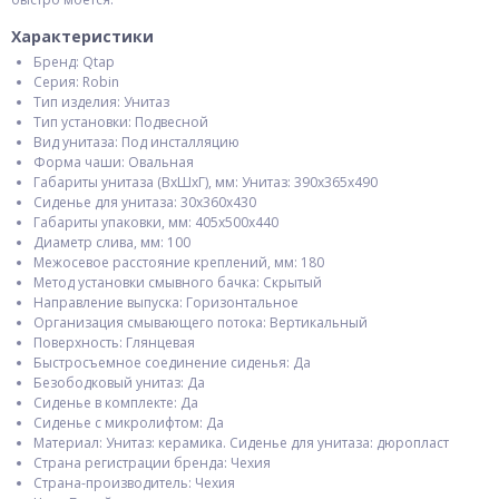
Характеристики
Бренд: Qtap
Серия: Robin
Тип изделия: Унитаз
Тип установки: Подвесной
Вид унитаза: Под инсталляцию
Форма чаши: Овальная
Габариты унитаза (ВхШхГ), мм: Унитаз: 390х365х490
Сиденье для унитаза: 30х360х430
Габариты упаковки, мм: 405х500х440
Диаметр слива, мм: 100
Межосевое расстояние креплений, мм: 180
Метод установки смывного бачка: Скрытый
Направление выпуска: Горизонтальное
Организация смывающего потока: Вертикальный
Поверхность: Глянцевая
Быстросъемное соединение сиденья: Да
Безободковый унитаз: Да
Сиденье в комплекте: Да
Сиденье с микролифтом: Да
Материал: Унитаз: керамика. Сиденье для унитаза: дюропласт
Страна регистрации бренда: Чехия
Страна-производитель: Чехия