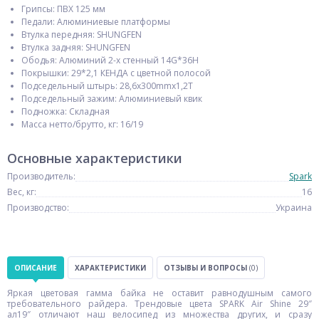
Грипсы: ПВХ 125 мм
Педали: Алюминиевые платформы
Втулка передняя: SHUNGFEN
Втулка задняя: SHUNGFEN
Ободья: Алюминий 2-х стенный 14G*36H
Покрышки: 29*2,1 КЕНДА с цветной полосой
Подседельный штырь: 28,6х300mmх1,2T
Подседельный зажим: Алюминиевый квик
Подножка: Складная
Масcа нетто/брутто, кг: 16/19
Основные характеристики
Производитель:
Spark
Вес, кг:
16
Производство:
Украина
ОПИСАНИЕ
ХАРАКТЕРИСТИКИ
ОТЗЫВЫ И ВОПРОСЫ
(0)
Яркая цветовая гамма байка не оставит равнодушным самого
требовательного райдера. Трендовые цвета SPARK Air Shine 29″
ал19″ отличают наш велосипед из множества других, и сразу