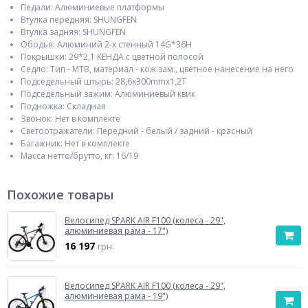
Педали: Алюминиевые платформы
Втулка передняя: SHUNGFEN
Втулка задняя: SHUNGFEN
Ободья: Алюминий 2-х стенный 14G*36H
Покрышки: 29*2,1 КЕНДА с цветной полосой
Седло: Тип - MTB, материал - кож.зам., цветное нанесение на него
Подседельный штырь: 28,6х300mmх1,2T
Подседельный зажим: Алюминиевый квик
Подножка: Складная
Звонок: Нет в комплекте
Светоотражатели: Передний - белый / задний - красный
Багажник: Нет в комплекте
Масcа нетто/брутто, кг: 16/19
Похожие товары
Велосипед SPARK AIR F100 (колеса - 29",
алюминиевая рама - 17")
16 197
грн.
Велосипед SPARK AIR F100 (колеса - 29",
алюминиевая рама - 19")