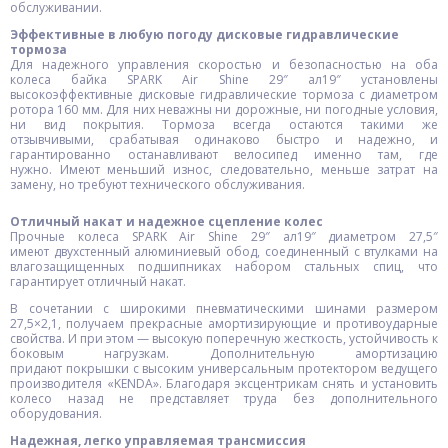
обслуживании.
Эффективные в любую погоду дисковые гидравлические
тормоза
Для надежного управления скоростью и безопасностью на оба
колеса байка SPARK Air Shine 29″ ал19″ установлены
высокоэффективные дисковые гидравлические тормоза с диаметром
ротора 160 мм. Для них неважны ни дорожные, ни погодные условия,
ни вид покрытия. Тормоза всегда остаются такими же
отзывчивыми, срабатывая одинаково быстро и надежно, и
гарантированно останавливают велосипед именно там, где
нужно. Имеют меньший износ, следовательно, меньше затрат на
замену, но требуют технического обслуживания.
Отличный накат и надежное сцепление колес
Прочные колеса SPARK Air Shine 29″ ал19″ диаметром 27,5″
имеют двухстенный алюминиевый обод, соединенный с втулками на
влагозащищенных подшипниках набором стальных спиц, что
гарантирует отличный накат.
В сочетании с широкими пневматическими шинами размером
27,5×2,1, получаем прекрасные амортизирующие и противоударные
свойства. И при этом — высокую поперечную жесткость, устойчивость к
боковым нагрузкам. Дополнительную амортизацию
придают покрышки с высоким универсальным протектором ведущего
производителя «KENDA». Благодаря эксцентрикам снять и установить
колесо назад не представляет труда без дополнительного
оборудования.
Надежная, легко управляемая трансмиссия