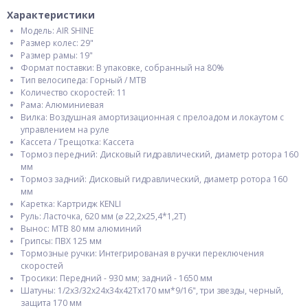
Характеристики
Модель: AIR SHINE
Размер колес: 29"
Размер рамы: 19"
Формат поставки: В упаковке, собранный на 80%
Тип велосипеда: Горный / MTB
Количество скоростей: 11
Рама: Алюминиевая
Вилка: Воздушная амортизационная с прелоадом и локаутом с
управлением на руле
Кассета / Трещотка: Кассета
Тормоз передний: Дисковый гидравлический, диаметр ротора 160
мм
Тормоз задний: Дисковый гидравлический, диаметр ротора 160
мм
Каретка: Картридж KENLI
Руль: Ласточка, 620 мм (⌀ 22,2х25,4*1,2Т)
Вынос: МТВ 80 мм алюминий
Грипсы: ПВХ 125 мм
Тормозные ручки: Интегрированая в ручки переключения
скоростей
Тросики: Передний - 930 мм; задний - 1650 мм
Шатуны: 1/2х3/32х24х34х42Tх170 мм*9/16", три звезды, черный,
защита 170 мм