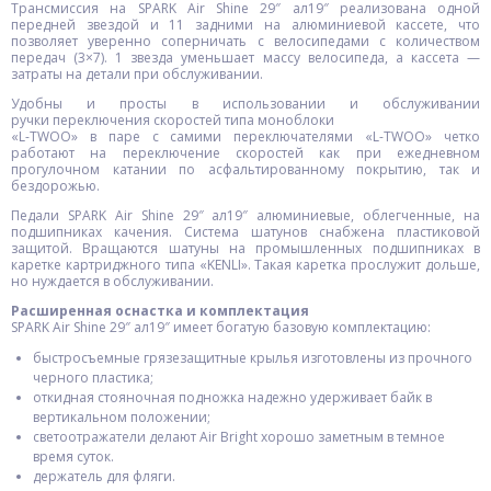
Трансмиссия на SPARK Air Shine 29″ ал19″ реализована одной
передней звездой и 11 задними на алюминиевой кассете, что
позволяет уверенно соперничать с велосипедами с количеством
передач (3×7). 1 звезда уменьшает массу велосипеда, а кассета —
затраты на детали при обслуживании.
Удобны и просты в использовании и обслуживании
ручки переключения скоростей типа моноблоки
«L-TWOO» в паре с самими переключателями «L-TWOO» четко
работают на переключение скоростей как при ежедневном
прогулочном катании по асфальтированному покрытию, так и
бездорожью.
Педали SPARK Air Shine 29″ ал19″ алюминиевые, облегченные, на
подшипниках качения. Система шатунов снабжена пластиковой
защитой. Вращаются шатуны на промышленных подшипниках в
каретке картриджного типа «KENLI». Такая каретка прослужит дольше,
но нуждается в обслуживании.
Расширенная оснастка и комплектация
SPARK Air Shine 29″ ал19″ имеет богатую базовую комплектацию:
быстросъемные грязезащитные крылья изготовлены из прочного
черного пластика;
откидная стояночная подножка надежно удерживает байк в
вертикальном положении;
светоотражатели делают Air Bright хорошо заметным в темное
время суток.
держатель для фляги.