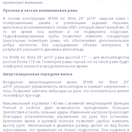
привлекают внимание.
Прочная и легкая алюминиевая рама
В основе конструкции SPARK Air Shine 29″ ал19″ сварная рама с
полированными швами и усиленными задними перьями,
выполнена из алюминиевого сплава 6061, который имеет малый вес. В
то же время она крепкая и не подвержена коррозии.
Гидроформированные трубы позволяют изменять стандартную
треугольную геометрию рамы, что обеспечивает дополнительные
ребра жесткости без наращивания объема материала. В
результате улучшается динамика велосипеда.
На SPARK Air Shine 29″ ал19″ рама высотой 17″ — для велосипедистов
ростом более 170 см. Геометрия рамы горная, но на такой раме будет
комфортно кататься и продолжительное время.
Амортизационная передняя вилка
Воздушная амортизационная вилка SPARK Air Shine 29″
ал19″ улучшает управляемость велосипедом и снимает напряжение с
тела. Позволяет смягчить вибрации на руле, что положительно влияет
на комфорт при езде.
Максимальный ход вилки 140 мм с активной амортизацией: функции
Preload и LockOut дают возможность преодолевать большие
препятствия и гасить сильные удары. Изменение настроек происходит
благодаря установленному управлению на руле без остановки.
Крепление вилки в рулевой колонке позволяет удобно изменять
высоту руля. Увеличенный в диаметре размер делает ее вид более
агрессивным, что привлекает не только подростков. Она надежна в