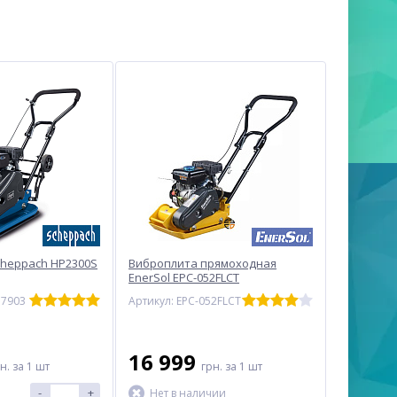
cheppach HP2300S
Виброплита прямоходная
EnerSol EPC-052FLCT
17903
Артикул: EPC-052FLCT
16 999
рн.
за 1 шт
грн.
за 1 шт
-
+
Нет в наличии