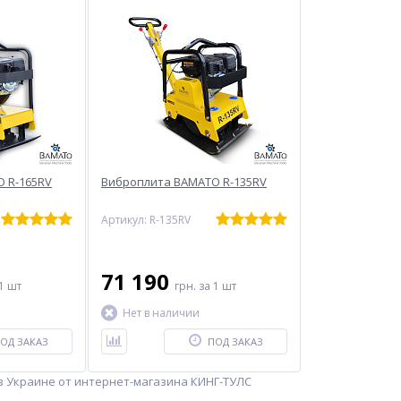
 R-165RV
Виброплита BAMATO R-135RV
Артикул: R-135RV
71 190
1 шт
грн.
за 1 шт
Нет в наличии
ОД ЗАКАЗ
ПОД ЗАКАЗ
 Украине от интернет-магазина КИНГ-ТУЛС