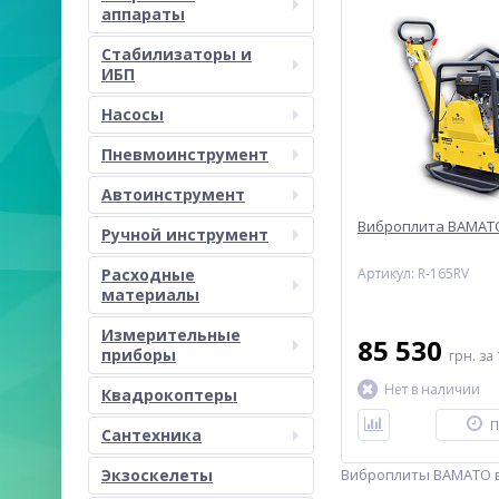
аппараты
Стабилизаторы и
ИБП
Насосы
Пневмоинструмент
Автоинструмент
Виброплита BAMATO
Ручной инструмент
Расходные
Артикул: R-165RV
материалы
Измерительные
85 530
приборы
грн.
за 
Нет в наличии
Квадрокоптеры
П
Сантехника
Экзоскелеты
Виброплиты BAMATO в