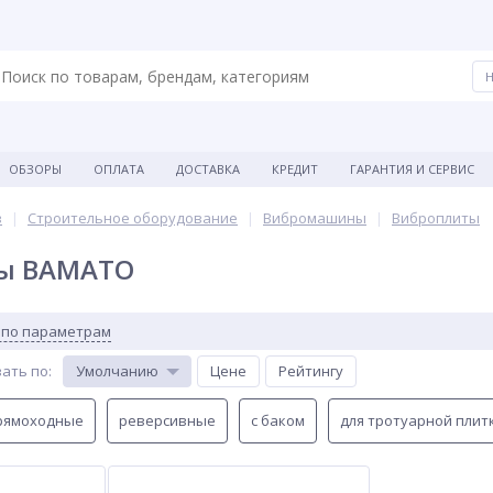
ОБЗОРЫ
ОПЛАТА
ДОСТАВКА
КРЕДИТ
ГАРАНТИЯ И СЕРВИС
в
Строительное оборудование
Вибромашины
Виброплиты
ы BAMATO
 по параметрам
ать по
:
Умолчанию
Цене
Рейтингу
рямоходные
реверсивные
с баком
для тротуарной плит