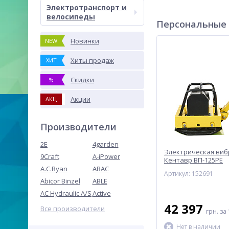
Электротранспорт и
велосипеды
Персональные
Новинки
NEW
Хиты продаж
ХИТ
Скидки
%
Акции
АКЦ
Производители
2E
4garden
Электрическая виб
9Craft
A-iPower
Кентавр ВП-125РЕ
A.C.Ryan
ABAC
Артикул: 152691
Abicor Binzel
ABLE
AC Hydraulic A/S
Active
42 397
Все производители
грн.
за 
Нет в наличии