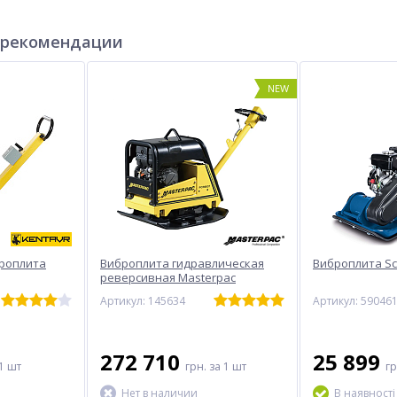
 рекомендации
NEW
роплита
Виброплита гидравлическая
Виброплита S
реверсивная Masterpac
PCR6037H
Артикул: 145634
Артикул: 59046
272 710
25 899
1 шт
грн.
за 1 шт
г
Нет в наличии
В наявності