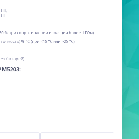
 III,
 II
0-60 % при сопротивлении изоляции более 1 ГОм)
 точность) % °С (при <18 °C или >28 °С)
без батарей)
PM5203: