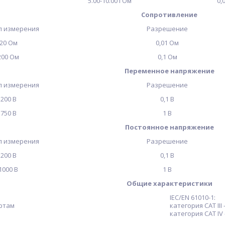
5.00-10.00 ГОм
0,
Сопротивление
л измерения
Разрешение
20 Ом
0,01 Ом
200 Ом
0,1 Ом
Переменное напряжение
л измерения
Разрешение
200 В
0,1 В
750 В
1 В
Постоянное напряжение
л измерения
Разрешение
200 В
0,1 В
1000 В
1 В
Общие характеристики
IEC/EN 61010-1:
ртам
категория CAT III 
категория CAT IV 