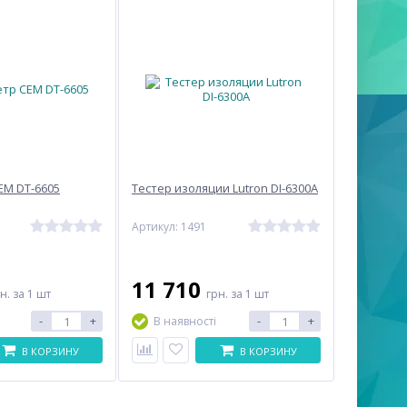
EM DT-6605
Тестер изоляции Lutron DI-6300A
Артикул: 1491
11 710
рн.
за 1 шт
грн.
за 1 шт
-
+
-
+
В наявності
В КОРЗИНУ
В КОРЗИНУ