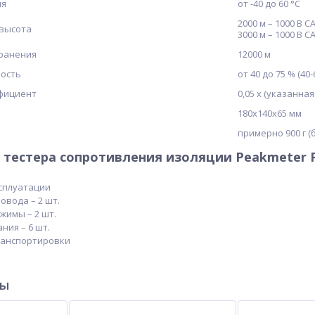
ия
от -40 до 60 °С
2000 м – 1000 В CAT
 высота
3000 м – 1000 В CAT
ранения
12000 м
ность
от 40 до 75 % (4
фициент
0,05 х (указанная
180х140х65 мм
примерно 900 г (
тестера сопротивления изоляции Peakmeter 
ксплуатации
вода – 2 шт.
жимы – 2 шт.
ния – 6 шт.
ранспортировки
ры