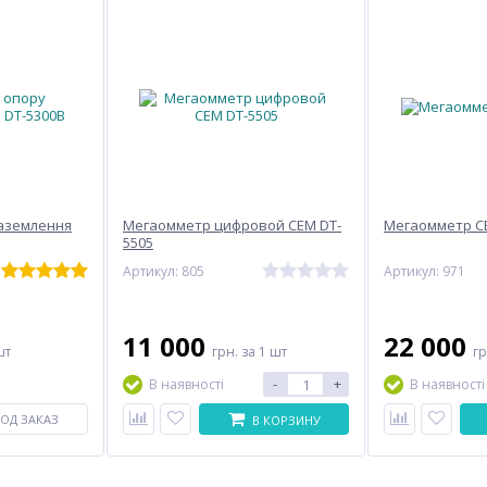
аземлення
Мегаомметр цифровой CEM DT-
Мегаомметр C
5505
Артикул: 805
Артикул: 971
11 000
22 000
шт
грн.
за 1 шт
г
-
+
В наявності
В наявності
ОД ЗАКАЗ
В КОРЗИНУ