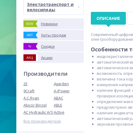
Электротранспорт и
велосипеды
ОПИСАНИЕ
Новинки
NEW
Современный цифрово
Хиты продаж
ХИТ
электрооборудования 
Скидки
%
Особенности т
жидкокристалличес
Акции
АКЦ
автоматический в
автоматическое вы
Производители
возможность опред
величина тока кор
2E
4garden
измерения напряж
наличие функций: 
9Craft
A-iPower
проверки изоляции
A.C.Ryan
ABAC
определение макси
Abicor Binzel
ABLE
предусмотрено ав
AC Hydraulic A/S
Active
наличие индикато
автоматический ра
Все производители
звуковая прозвонк