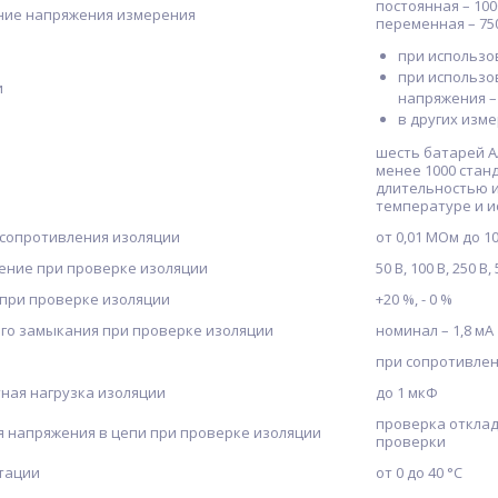
постоянная – 100
ние напряжения измерения
переменная – 75
при использов
при использо
и
напряжения – 
в других изм
шесть батарей АА
менее 1000 станд
длительностью и
температуре и и
сопротивления изоляции
от 0,01 МОм до 1
ение при проверке изоляции
50 B, 100 B, 250 B,
при проверке изоляции
+20 %, - 0 %
ого замыкания при проверке изоляции
номинал – 1,8 мА
при сопротивлен
ная нагрузка изоляции
до 1 мкФ
проверка отклад
я напряжения в цепи при проверке изоляции
проверки
тации
от 0 до 40 °С