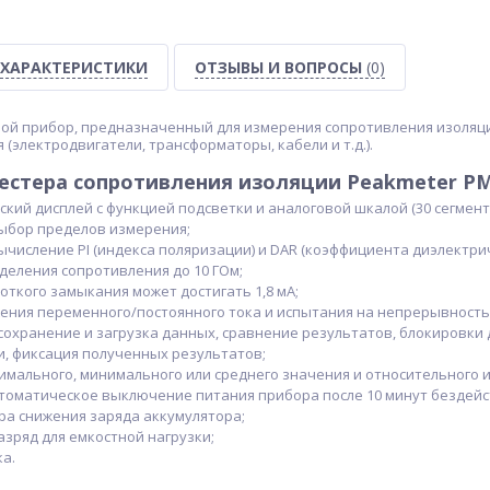
ХАРАКТЕРИСТИКИ
ОТЗЫВЫ И ВОПРОСЫ
(0)
й прибор, предназначенный для измерения сопротивления изоляци
(электродвигатели, трансформаторы, кабели и т.д.).
естера сопротивления изоляции Peakmeter PM
кий дисплей с функцией подсветки и аналоговой шкалой (30 сегмент
ыбор пределов измерения;
числение PI (индекса поляризации) и DAR (коэффициента диэлектри
еления сопротивления до 10 ГОм;
откого замыкания может достигать 1,8 мА;
ения переменного/постоянного тока и испытания на непрерывность
сохранение и загрузка данных, сравнение результатов, блокировки
, фиксация полученных результатов;
мального, минимального или среднего значения и относительного 
томатическое выключение питания прибора после 10 минут бездейс
ра снижения заряда аккумулятора;
зряд для емкостной нагрузки;
а.