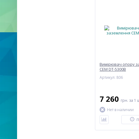
Вимірювач опору з
CEM DT-5300B
Артикул: 806
7 260
грн.
за 1 
Нет в наличии
П