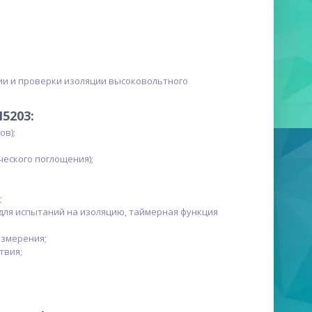
и и проверки изоляции высоковольтного
5203:
ов);
ческого поглощения);
;
 для испытаний на изоляцию, таймерная функция
измерения;
твия;