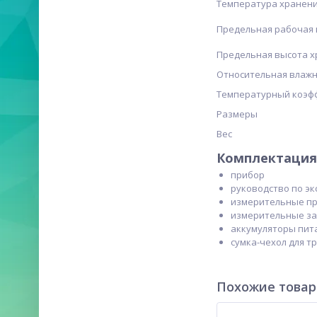
Температура хранен
Предельная рабочая
Предельная высота х
Относительная влаж
Температурный коэф
Размеры
Вес
Комплектация 
прибор
руководство по э
измерительные про
измерительные за
аккумуляторы пита
сумка-чехол для т
Похожие това