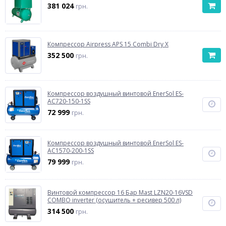
381 024
грн.
Компрессор Airpress APS 15 Combi Dry X
352 500
грн.
Компрессор воздушный винтовой EnerSol ES-
AC720-150-1SS
72 999
грн.
Компрессор воздушный винтовой EnerSol ES-
AC1570-200-1SS
79 999
грн.
Винтовой компрессор 16 Бар Mast LZN20-16VSD
COMBO inverter (осушитель + ресивер 500 л)
314 500
грн.