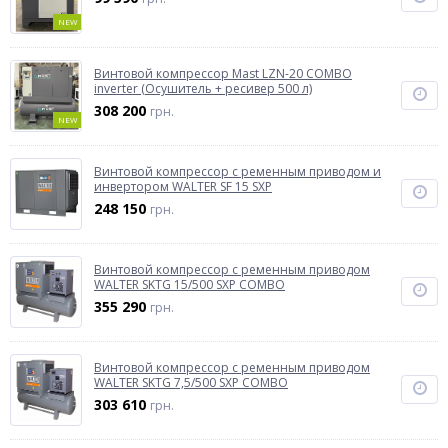
NEW
Винтовой компрессор Mast LZN-20 COMBO
inverter (Осушитель + ресивер 500 л)
308 200
грн.
NEW
Винтовой компрессор с ременным приводом и
инвертором WALTER SF 15 SXP
248 150
грн.
Винтовой компрессор с ременным приводом
WALTER SKTG 15/500 SXP COMBO
355 290
грн.
Винтовой компрессор с ременным приводом
WALTER SKTG 7,5/500 SXP COMBO
303 610
грн.