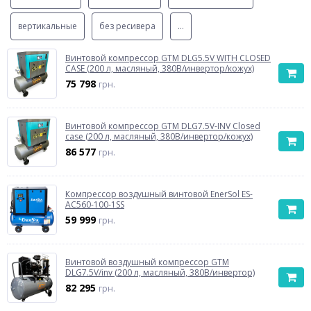
вертикальные
без ресивера
...
Винтовой компрессор GTM DLG5.5V WITH CLOSED
CASE (200 л, масляный, 380В/инвертор/кожух)
75 798
грн.
Винтовой компрессор GTM DLG7.5V-INV Closed
case (200 л, масляный, 380В/инвертор/кожух)
86 577
грн.
Компрессор воздушный винтовой EnerSol ES-
AC560-100-1SS
59 999
грн.
Винтовой воздушный компрессор GTM
DLG7.5V/inv (200 л, масляный, 380В/инвертор)
82 295
грн.