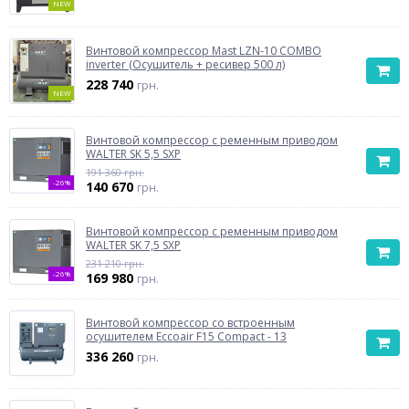
NEW
Винтовой компрессор Mast LZN-10 COMBO
inverter (Осушитель + ресивер 500 л)
228 740
грн.
NEW
Винтовой компрессор с ременным приводом
WALTER SK 5,5 SXP
191 360 грн.
-26%
140 670
грн.
Винтовой компрессор с ременным приводом
WALTER SK 7,5 SXP
231 210 грн.
-26%
169 980
грн.
Винтовой компрессор со встроенным
осушителем Eccoair F15 Compact - 13
336 260
грн.