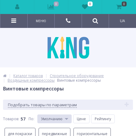
0
0
0
UA
МЕНЮ
Каталог товаров
Строительное оборудование
Воздушные компрессоры
Винтовые компрессоры
Винтовые компрессоры
Подобрать товары по параметрам
57
Товаров:
По
:
Умолчанию
Цене
Рейтингу
для покраски
передвижные
горизонтальные