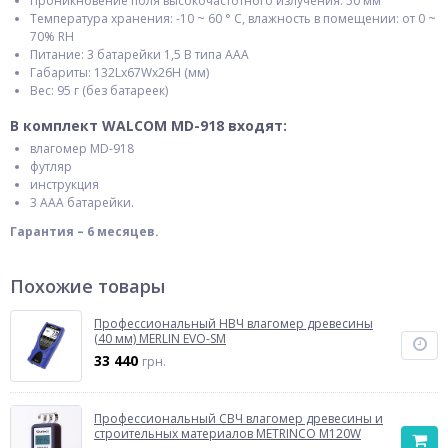
Проникновение поля высокочастотного излучения: 50 мм
Температура хранения: -10 ~ 60 ° С, влажность в помещении: от 0 ~
70% RH
Питание: 3 батарейки 1,5 В типа AAA
Габариты: 132Lx67Wx26H (мм)
Вес: 95 г (без батареек)
В комплект
WALCOM MD-918
входят:
влагомер MD-918
футляр
инструкция
3 ААА батарейки.
Гарантия – 6 месяцев.
Похожие товары
Профессиональный НВЧ влагомер древесины
(40 мм) MERLIN EVO-SM
33 440
грн.
Профессиональный СВЧ влагомер древесины и
строительных материалов METRINCO M120W