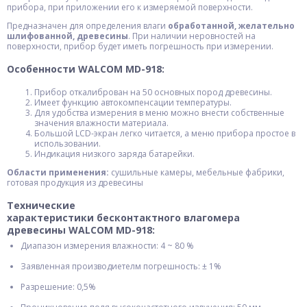
прибора, при приложении его к измеряемой поверхности.
Предназначен для определения влаги
обработанной, желательно
шлифованной, древесины
. При наличии неровностей на
поверхности, прибор будет иметь погрешность при измерении.
Особенности WALCOM MD-918:
Прибор откалиброван на 50 основных пород древесины.
Имеет функцию автокомпенсации температуры.
Для удобства измерения в меню можно внести собственные
значения влажности материала.
Большой LCD-экран легко читается, а меню прибора простое в
использовании.
Индикация низкого заряда батарейки.
Области применения:
сушильные камеры, мебельные фабрики,
готовая продукция из древесины
Технические
характеристики
бесконтактного влагомера
древесины WALCOM MD-918
:
Диапазон измерения влажности: 4 ~ 80 %
Заявленная производиетелм погрешность: ± 1%
Разрешение: 0,5%