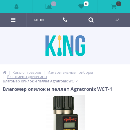
0
0
0
UA
МЕНЮ
Каталог товаров
Измерительные приборы
Влагомеры древесины
Влагомер опилок и пеллет Agratronix WCT-1
Влагомер опилок и пеллет Agratronix WCT-1