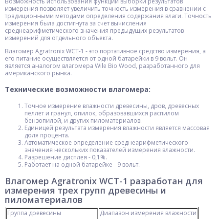
Возможность использования функции выборки результатов
измерения позволяет увеличить точность измерения в сравнении с
традиционными методами определения содержания влаги. Точность
измерения была достигнута за счет вычисления
среднеарифметического значения предыдущих результатов
измерений для отдельного объекта.
Влагомер Agratronix WCT-1 - это портативное средство измерения, а
его питание осуществляется от одной батарейки в 9 вольт. Он
является аналогом влагомера Wile Bio Wood, разработанного для
американского рынка.
Технические возможности влагомера:
Точное измерение влажности древесины, дров, древесных
пеллет и гранул, опилок, образовавшихся распилом
бензопилой, и других пиломатериалов.
Единицей результата измерения влажности является массовая
доля процента.
Автоматическое определение среднеарифметического
значения нескольких показателей измерения влажности.
Разрешение дисплея - 0,1%.
Работает на одной батарейке - 9 вольт.
Влагомер Agratronix WCT-1 разработан для
измерения трех групп древесины и
пиломатериалов
Группа древесины
Диапазон измерения влажности