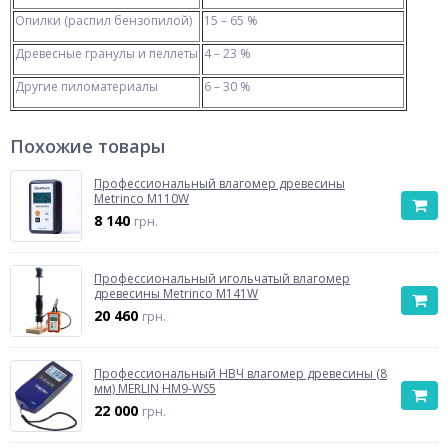
Опилки (распил бензопилой)
15 – 65 %
Древесные гранулы и пеллеты
4 – 23 %
Другие пиломатериалы
6 – 30 %
Похожие товары
Профессиональный влагомер древесины
Metrinco M110W
8 140
грн.
Профессиональный игольчатый влагомер
древесины Metrinco M141W
20 460
грн.
Профессиональный НВЧ влагомер древесины (8
мм) MERLIN HM9-WS5
22 000
грн.