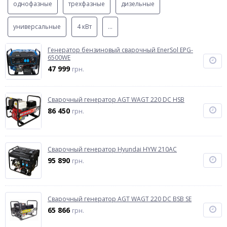
однофазные
трехфазные
дизельные
универсальные
4 кВт
...
Генератор бензиновый сварочный EnerSol EPG-
6500WE
47 999
грн.
Сварочный генератор AGT WAGT 220 DC HSB
86 450
грн.
Сварочный генератор Hyundai HYW 210AC
95 890
грн.
Сварочный генератор AGT WAGT 220 DC BSB SE
65 866
грн.