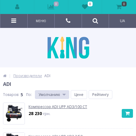
0
0
0
UA
МЕНЮ
Производители
ADI
ADI
5
Товаров:
По
:
Умолчанию
Цене
Рейтингу
Компрессор ADI UPP AD3/100 CT
28 230
грн.