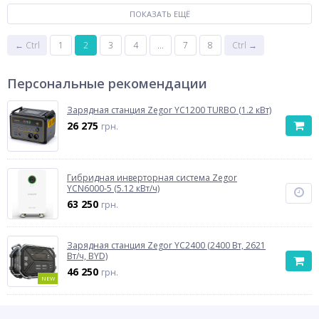
ПОКАЗАТЬ ЕЩЁ
← Ctrl
1
2
3
4
...
7
8
Ctrl →
Персональные рекомендации
Зарядная станция Zegor YC1200 TURBO (1.2 кВт)
26 275
грн.
Гибридная инверторная система Zegor
YCN6000-5 (5.12 кВт/ч)
63 250
грн.
Зарядная станция Zegor YC2400 (2400 Вт, 2621
Вт/ч, BYD)
46 250
грн.
NEW