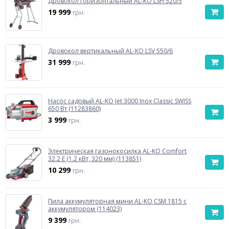
Дровокол горизонтальный AL-KO LSH 520/5
19 999
грн.
Дровокол вертикальный AL-KO LSV 550/6
31 999
грн.
Насос садовый AL-KO Jet 3000 Inox Classic SWISS
650 Вт (11283860)
3 999
грн.
Электрическая газонокосилка AL-KO Comfort
32.2 E (1.2 кВт, 320 мм) (113851)
10 299
грн.
Пила аккумуляторная мини AL-KO CSM 1815 с
аккумулятором (114023)
9 399
грн.