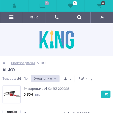
0
0
0
UA
МЕНЮ
Производители
AL-KO
AL-KO
89
Товаров:
По
:
Умолчанию
Цене
Рейтингу
Электропила Al-Ko EKS 2000/35
5 354
грн.