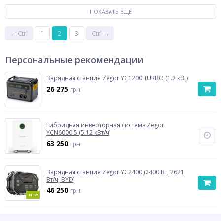
ПОКАЗАТЬ ЕЩЁ
← Ctrl
1
2
3
Ctrl →
Персональные рекомендации
Зарядная станция Zegor YC1200 TURBO (1.2 кВт)
26 275
грн.
Гибридная инверторная система Zegor
YCN6000-5 (5.12 кВт/ч)
63 250
грн.
Зарядная станция Zegor YC2400 (2400 Вт, 2621
Вт/ч, BYD)
46 250
грн.
NEW