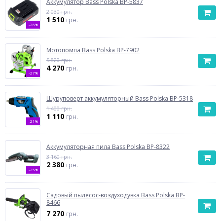
Аккумулятор Bass Polska BP-5837
2 030 грн.
1 510
грн.
-26%
Мотопомпа Bass Polska BP-7902
5 820 грн.
4 270
грн.
-27%
Шуруповерт аккумуляторный Bass Polska BP-5318
1 400 грн.
1 110
грн.
-21%
Аккумуляторная пила Bass Polska BP-8322
3 160 грн.
2 380
грн.
-25%
Садовый пылесос-воздуходувка Bass Polska BP-
8466
7 270
грн.