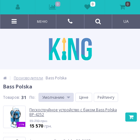
0
0
0
UA
МЕНЮ
Производители
Bass Polska
Bass Polska
31
Товаров:
По
:
Умолчанию
Цене
Рейтингу
Пескоструйное устройство с баком Bass Polska
BP-4252
19 710 грн.
-21%
15 570
грн.