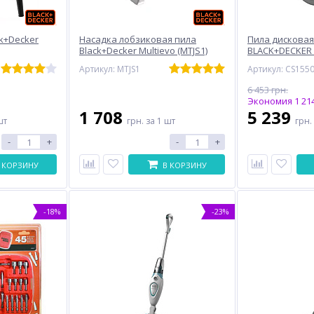
k+Decker
Насадка лобзиковая пила
Пила дисковая
Black+Decker Multievo (MTJS1)
BLACK+DECKER
Артикул: MTJS1
Артикул: CS155
6 453 грн.
Экономия 1 214
1 708
5 239
шт
грн.
за 1 шт
грн.
-
+
-
+
 КОРЗИНУ
В КОРЗИНУ
-18%
-23%