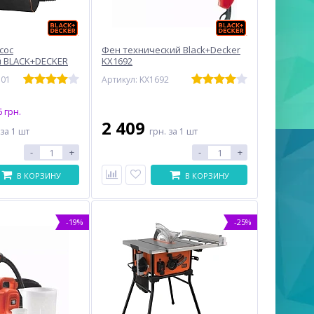
сос
Фен технический Black+Decker
й BLACK+DECKER
KX1692
301
Артикул: KX1692
 грн.
2 409
за 1 шт
грн.
за 1 шт
-
+
-
+
В КОРЗИНУ
В КОРЗИНУ
-19%
-25%