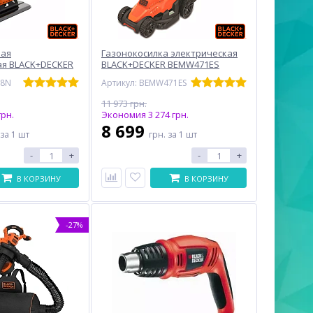
вая
Газонокосилка электрическая
ая BLACK+DECKER
BLACK+DECKER BEMW471ES
18N
Артикул: BEMW471ES
11 973 грн.
рн.
Экономия 3 274 грн.
8 699
за 1 шт
грн.
за 1 шт
-
+
-
+
В КОРЗИНУ
В КОРЗИНУ
-27%