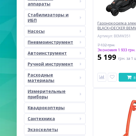
аппараты
Стабилизаторы и
ИБП
Газонокосилка эле
BLACK+DECKER BEM
Насосы
Артикул: BEMW351
Пневмоинструмент
7 132 грн.
Экономия 1 933 грн.
Автоинструмент
5 199
грн.
за 1 
Ручной инструмент
Расходные
В
материалы
Измерительные
приборы
Квадрокоптеры
Сантехника
Экзоскелеты