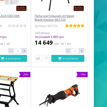
BLACK+DECKER
Пила настольная сетевая
Black+Decker BES720
00
Артикул: BES720
19 538 грн.
 грн.
Экономия 4 889 грн.
14 649
за 1 шт
грн.
за 1 шт
-
+
-
+
В КОРЗИНУ
В КОРЗИНУ
-20%
-19%