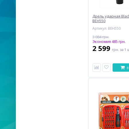
Дрель ударная Blac
BEH550
Артикул: BEH550
3 084 грн.
Экономия 485 грн.
2 599
грн.
за 1 
В