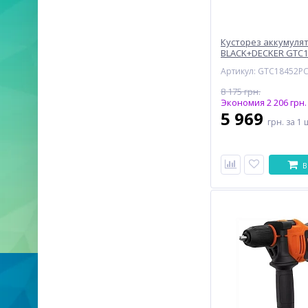
Кусторез аккумуля
BLACK+DECKER GTC1
Артикул: GTC18452P
8 175 грн.
Экономия 2 206 грн.
5 969
грн.
за 1 
В