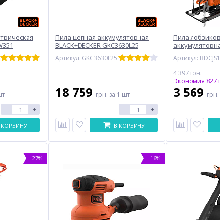
ктрическая
Пила цепная аккумуляторная
Пила лобзико
W351
BLACK+DECKER GKC3630L25
аккумуляторн
BDCJS18N
Артикул: GKC3630L25
Артикул: BDCJS
4 397 грн.
Экономия 827 г
18 759
3 569
шт
грн.
за 1 шт
грн.
-
+
-
+
 КОРЗИНУ
В КОРЗИНУ
-27%
-16%