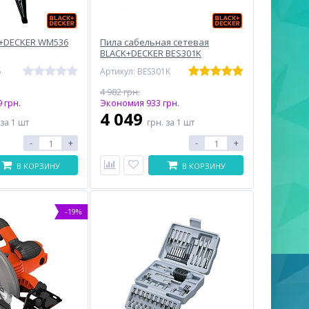
K+DECKER WM536
Пила сабельная сетевая
BLACK+DECKER BES301K
6
Артикул: BES301K
4 982 грн.
 грн.
Экономия 933 грн.
4 049
за 1 шт
грн.
за 1 шт
-
+
-
+
В КОРЗИНУ
В КОРЗИНУ
-19%