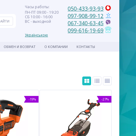
Часы работы:
050-433-93-93
ПН-ПТ 09:00 - 19:20
097-908-99-12
СБ 10:00 - 16:00
ВС - выходной
067-340-63-45
099-616-19-69
Українською
ОБМЕН И ВОЗВРАТ
О КОМПАНИИ
КОНТАКТЫ
-19%
-27%