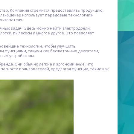
ство. Компания стремится предоставлять продукцию,
 Блэк&Декер использует передовые технологии и
льзователя.
чных задач. Здесь можно найти электродрели,
отки, пылесосы и многое другое. Это позволяет
новейшие технологии, чтобы улучшить
ы функциями, такими как бесщеточные двигатели,
мным устройствам.
ренда. Они обычно легкие и эргономичные, что
пасности пользователей, предлагая функции, такие как