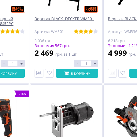
торный
Верстак BLACK+DECKER WM301
Верстак BLAC
8452PC
C
Артикул: WM301
Артикул: WM53
3 036 грн.
6 218 грн.
Экономия 567 грн.
Экономия 1 219
2 469
4 999
шт
грн.
за 1 шт
грн.
-
+
-
+
 КОРЗИНУ
В КОРЗИНУ
-16%