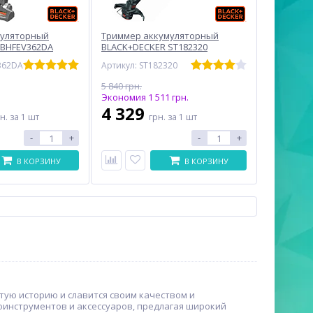
муляторный
Триммер аккумуляторный
 BHFEV362DA
BLACK+DECKER ST182320
362DA
Артикул: ST182320
5 840 грн.
Экономия 1 511 грн.
4 329
рн.
за 1 шт
грн.
за 1 шт
-
+
-
+
В КОРЗИНУ
В КОРЗИНУ
тую историю и славится своим качеством и
оинструментов и аксессуаров, предлагая широкий