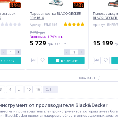
 вставок
Паровая щетка BLACK+DECKER
Пылесос акку
9
FSM1616
BLACK+DECKER
Артикул: FSM1616
Артикул: BHFEV
7 478 грн.
Экономия 1 749 грн.
5 729
15 199
грн.
за 1 шт
г
-
+
-
+
 КОРЗИНУ
В КОРЗИНУ
ПОКАЗАТЬ ЕЩЁ
3
4
...
15
16
Ctrl →
инструмент от производителя Black&Decker
известный производитель электроинструментов, который имеет бога
ия Black&Decker является лидером в области инновационных электр