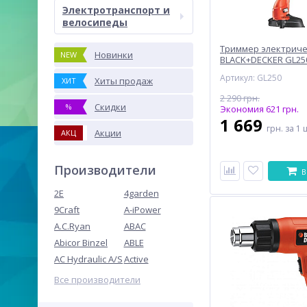
Электротранспорт и
велосипеды
Триммер электрич
Новинки
NEW
BLACK+DECKER GL25
Артикул: GL250
Хиты продаж
ХИТ
2 290 грн.
Скидки
%
Экономия 621 грн.
1 669
грн.
за 1 
Акции
АКЦ
Производители
В
2E
4garden
9Craft
A-iPower
A.C.Ryan
ABAC
Abicor Binzel
ABLE
AC Hydraulic A/S
Active
Все производители