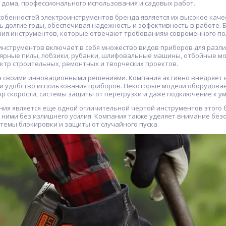
 дома, профессионального использования и садовых работ.
собенностей электроинструментов бренда является их высокое каче
ь долгие годы, обеспечивая надежность и эффективность в работе.
ния инструментов, которые отвечают требованиям современного по
инструментов включает в себя множество видов приборов для разли
ярные пилы, лобзики, рубанки, шлифовальные машины, отбойные мол
ктр строительных, ремонтных и творческих проектов.
н своими инновационными решениями. Компания активно внедряет 
и удобство использования приборов. Некоторые модели оборудован
р скорости, системы защиты от перегрузки и даже подключение к у
ния является еще одной отличительной чертой инструментов этого б
 ними без излишнего усилия. Компания также уделяет внимание безо
темы блокировки и защиты от случайного пуска.