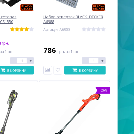
 сетевая
Набор отверток BLACK+DECKER
 CS1550
A6988
0
Артикул: A6988
 грн.
786
за 1 шт
грн.
за 1 шт
-
+
-
+
В КОРЗИНУ
В КОРЗИНУ
-26%