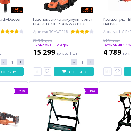
lack+Decker
Газонокосилка аккумуляторная
Краскопульт 
BLACK+DECKER BCMW3318L2
HVLP400
Артикул: BCMW3318L2
Артикул: HVLP4
20 948 грн.
5 898 грн.
Экономия 5 649 грн.
Экономия 1 109
15 299
4 789
шт
грн.
за 1 шт
грн.
-
+
-
+
 КОРЗИНУ
В КОРЗИНУ
-27%
-19%