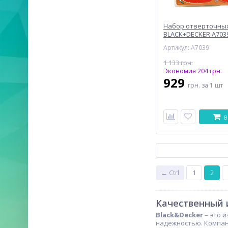
Набор отверточных
BLACK+DECKER A703
Артикул: A7039
1 133 грн.
Экономия 204 грн.
929
грн.
за 1 шт
В
← Ctrl
1
2
Качественный 
Black&Decker
– это 
надежностью. Компан