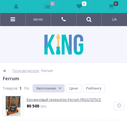
0
0
0
UA
МЕНЮ
Производители
Ferrum
Ferrum
1
Товаров:
По
:
Умолчанию
Цене
Рейтингу
Бензиновый генератор Ferrum FRGG7075CE
80 500
грн.