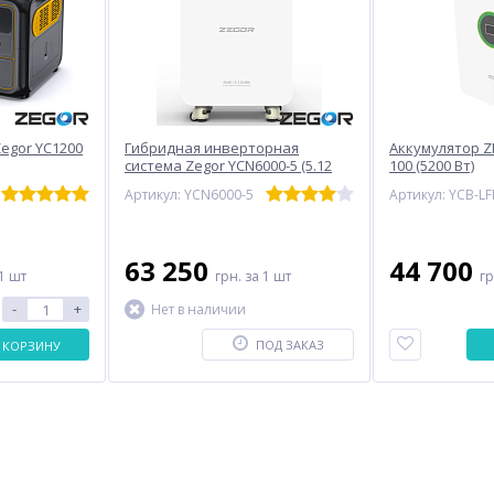
egor YC1200
Гибридная инверторная
Аккумулятор Z
система Zegor YCN6000-5 (5.12
100 (5200 Вт)
кВт/ч)
Артикул: YCN6000-5
63 250
44 700
1 шт
грн.
за 1 шт
г
-
+
Нет в наличии
ПОД ЗАКАЗ
 КОРЗИНУ