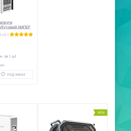
напруги
обутовий АМПЕР
5 v2.1
рн.
за 1 шт
чии
ПОД ЗАКАЗ
NEW