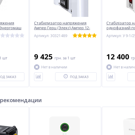
ряжения
Стабилизатор напряжения
Стабілізатор 
 Энергомаш
Ампер Герц (Элекс) Ампер 12-
однофазний п
1/25А (5500)
У 9-1/25 v2.1
Артикул: 30321489
Артикул: У 9-1/2
9 425
12 400
1 шт
грн.
за 1 шт
г
Нет в наличии
Нет в нали
ОД ЗАКАЗ
ПОД ЗАКАЗ
 рекомендации