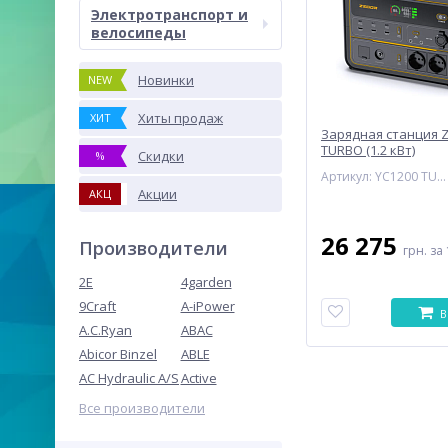
Электротранспорт и
велосипеды
Новинки
NEW
Хиты продаж
ХИТ
Зарядная станция Z
TURBO (1.2 кВт)
Скидки
%
Артикул: YC1200 TURBO
Акции
АКЦ
26 275
Производители
грн.
за 
2E
4garden
9Craft
A-iPower
В
A.C.Ryan
ABAC
Abicor Binzel
ABLE
AC Hydraulic A/S
Active
Все производители