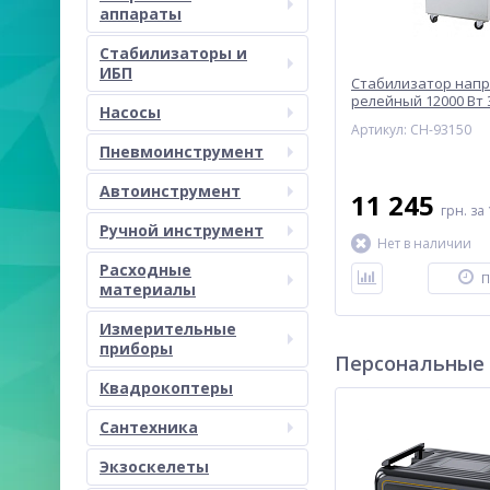
аппараты
Стабилизаторы и
ИБП
Стабилизатор нап
релейный 12000 Вт
Насосы
СН-93150
Артикул: СН-93150
Пневмоинструмент
Автоинструмент
11 245
грн.
за 
Ручной инструмент
Нет в наличии
Расходные
П
материалы
Измерительные
приборы
Персональные
Квадрокоптеры
Сантехника
Экзоскелеты