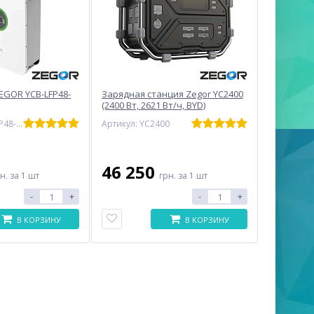
EGOR YCB-LFP48-
Зарядная станция Zegor YC2400
(2400 Вт, 2621 Вт/ч, BYD)
Артикул: YCB-LFP48-100
Артикул: YC2400
46 250
рн.
за 1 шт
грн.
за 1 шт
-
+
-
+
В КОРЗИНУ
В КОРЗИНУ