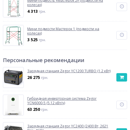
Мини-подмость «Мастерок 2» (подмости на
колесах)
4 313
грн.
Мини подмости Мастерок 1 (подмости на
колесах)
3 525
грн.
Персональные рекомендации
Зарядная станция Zegor YC1200 TURBO (1.2 кВт)
26 275
грн.
Гибридная инверторная система Zegor
YCN6000-5 (5.12 кВт/ч)
63 250
грн.
Зарядная станция Zegor YC2400 (2400 Вт, 2621