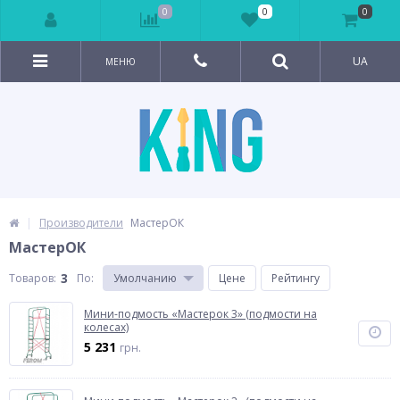
0
0
0
UA
МЕНЮ
Производители
МастерОК
МастерОК
3
Товаров:
По
:
Умолчанию
Цене
Рейтингу
Мини-подмость «Мастерок 3» (подмости на
колесах)
5 231
грн.