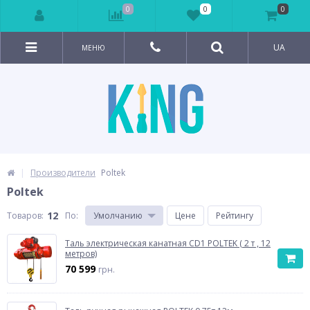
0
0
0
UA
МЕНЮ
Производители
Poltek
Poltek
12
Товаров:
По
:
Умолчанию
Цене
Рейтингу
Таль электрическая канатная CD1 POLTEK ( 2 т , 12
метров)
70 599
грн.