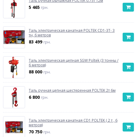
Таль ручная рычажная POLTEK 0.75т 12м
5 465
грн.
Таль электрическая канатная POLTEK CD1-3Т- 3
тн, 6 метров
83 499
грн.
Таль электрическая цепная SGW Poltek (3 тонны /
6 метров)
88 000
грн.
Таль ручная цепная шестеренная POLTEK 2т 6м
6 800
грн.
Таль электрическая канатная CD1 POLTEK ( 2 т , 6
метров)
70 750
грн.