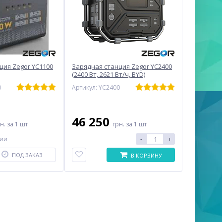
ция Zegor YC1100
Зарядная станция Zegor YC2400
(2400 Вт, 2621 Вт/ч, BYD)
0
Артикул: YC2400
46 250
рн.
за 1 шт
грн.
за 1 шт
-
+
чии
ПОД ЗАКАЗ
В КОРЗИНУ