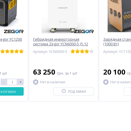
egor YC1200
Гибридная инверторная
Зарядная стан
система Zegor YCN6000-5 (5.12
(1000 Вт)
кВт/ч)
Артикул: YCN6000-5
Артикул: YC110
63 250
20 100
1 шт
грн.
за 1 шт
г
-
+
Нет в наличии
Нет в нали
ПОД ЗАКАЗ
 КОРЗИНУ