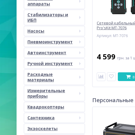
аппараты
Стабилизаторы и
ИБП
Сетевой кабельный
Pro'sKit MT-7076
Насосы
Артикул: MT-7076
Пневмоинструмент
Автоинструмент
4 599
грн.
за 1 
Ручной инструмент
Расходные
В
материалы
Измерительные
приборы
Персональные
Квадрокоптеры
Сантехника
Экзоскелеты