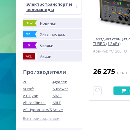
Электротранспорт и
велосипеды
Новинки
NEW
Хиты продаж
ХИТ
Зарядная станция Z
TURBO (1.2 кВт)
Скидки
%
Артикул: YC1200 TURBO
Акции
АКЦ
26 275
Производители
грн.
за 
2E
4garden
9Craft
A-iPower
В
A.C.Ryan
ABAC
Abicor Binzel
ABLE
AC Hydraulic A/S
Active
Все производители