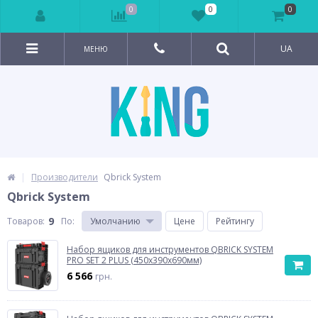
0
0
0
UA
МЕНЮ
Производители
Qbrick System
Qbrick System
9
Товаров:
По
:
Умолчанию
Цене
Рейтингу
Набор ящиков для инструментов QBRICK SYSTEM
PRO SET 2 PLUS (450x390x690мм)
6 566
грн.