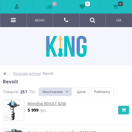
0
0
0
UA
МЕНЮ
Производители
Revolt
Revolt
257
Товаров:
По
:
Умолчанию
Цене
Рейтингу
Мотобур REVOLT 6200
5 999
грн.