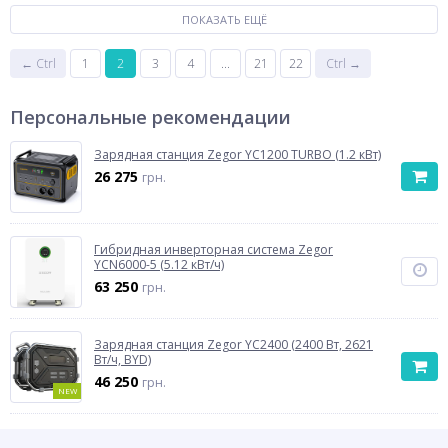
ПОКАЗАТЬ ЕЩЁ
← Ctrl
1
2
3
4
...
21
22
Ctrl →
Персональные рекомендации
Зарядная станция Zegor YC1200 TURBO (1.2 кВт)
26 275
грн.
Гибридная инверторная система Zegor
YCN6000-5 (5.12 кВт/ч)
63 250
грн.
Зарядная станция Zegor YC2400 (2400 Вт, 2621
Вт/ч, BYD)
46 250
грн.
NEW