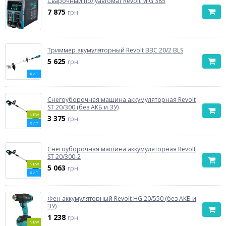
Сварочный полуавтомат Revolt MIG 385
7 875
грн.
Триммер акумуляторный Revolt BBC 20/2 BLS
5 625
грн.
ХИТ
Снегоуборочная машина аккумуляторная Revolt
ST 20/300 (без АКБ и ЗУ)
NEW
3 375
грн.
ХИТ
Снегоуборочная машина аккумуляторная Revolt
ST 20/300-2
NEW
5 063
грн.
ХИТ
Фен аккумуляторный Revolt HG 20/550 (без АКБ и
ЗУ)
1 238
грн.
NEW