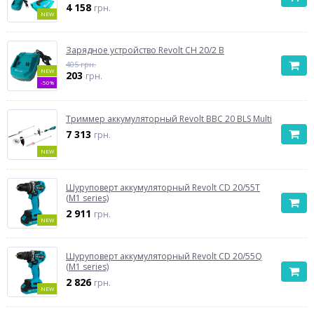
4 158
грн.
NEW
Зарядное устройство Revolt CH 20/2 B
405 грн.
NEW
203
грн.
-50%
Триммер аккумуляторный Revolt BBC 20 BLS Multi
7 313
грн.
NEW
Шуруповерт аккумуляторный Revolt CD 20/55T
(M1 series)
2 911
грн.
NEW
Шуруповерт аккумуляторный Revolt СD 20/55Q
(M1 series)
2 826
грн.
NEW