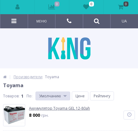
0
0
0
UA
МЕНЮ
Производители
Toyama
Toyama
1
Товаров:
По
:
Умолчанию
Цене
Рейтингу
Аккумулятор Toyama GEL 12-80ah
8 000
грн.