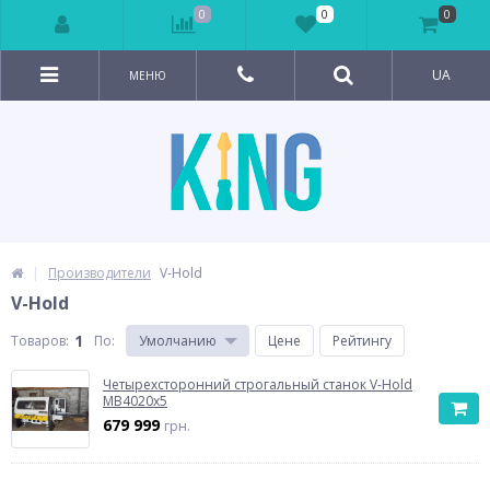
0
0
0
UA
МЕНЮ
Производители
V-Hold
V-Hold
1
Товаров:
По
:
Умолчанию
Цене
Рейтингу
Четырехсторонний строгальный станок V-Hold
MB4020x5
679 999
грн.