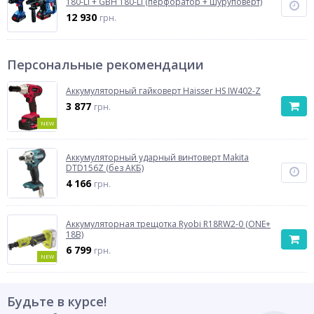
180-LI + GBH 180-LI (перфоратор + шуруповёрт)
12 930
грн.
Персональные рекомендации
Аккумуляторный гайковерт Haisser HS IW402-Z
3 877
грн.
NEW
Аккумуляторный ударный винтоверт Makita
DTD156Z (без АКБ)
4 166
грн.
Аккумуляторная трещотка Ryobi R18RW2-0 (ONE+
18В)
6 799
грн.
NEW
Будьте в курсе!