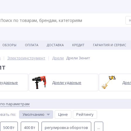
ОБЗОРЫ
ОПЛАТА
ДОСТАВКА
КРЕДИТ
ГАРАНТИЯ И СЕРВИС
в
Электроинструмент
Дрели
Дрели Зенит
ит
зударные
Дрели ударные
Дрел
 по параметрам
вать по
:
Умолчанию
Цене
Рейтингу
500 Вт
400 Вт
регулировка оборотов
...