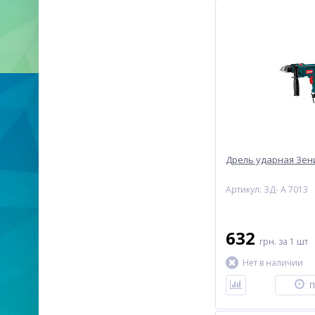
Дрель ударная Зени
Артикул: ЗД- А 7013
632
грн.
за 1 шт
Нет в наличии
П