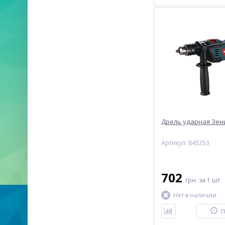
Дрель ударная Зен
Артикул: 845253
702
грн.
за 1 шт
Нет в наличии
П