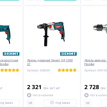
хскоростная
Дрель ударная Зенит ЗД-1300
Дрель-миксер 
 Профи
2С
Профи
Артикул: 848638
Артикул: 84916
2 321
2 728
шт
грн.
за 1 шт
грн.
Нет в наличии
Нет в нали
ОД ЗАКАЗ
ПОД ЗАКАЗ