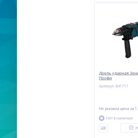
Дрель ударная Зен
Профи
Артикул: 841717
Не указана цена
за 1
Нет в наличии
П