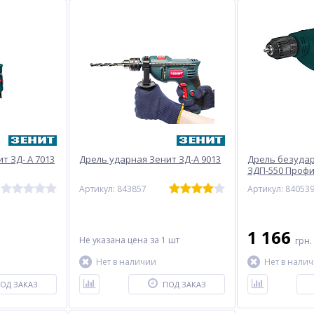
т ЗД- А 7013
Дрель ударная Зенит ЗД-А 9013
Дрель безуда
ЗДП-550 Проф
Артикул: 843857
Артикул: 84053
1 166
Не указана цена
за 1 шт
грн.
Нет в наличии
Нет в нали
ОД ЗАКАЗ
ПОД ЗАКАЗ