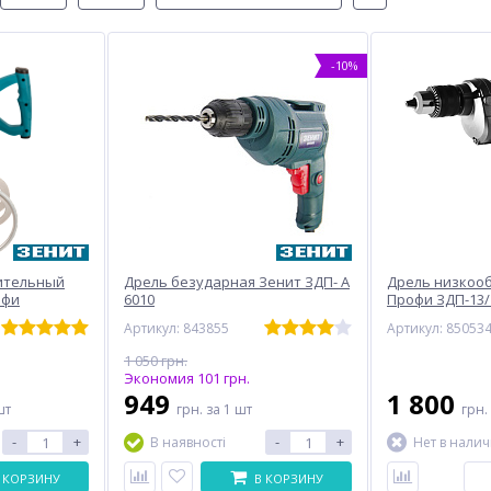
-10%
ительный
Дрель безударная Зенит ЗДП- А
Дрель низкоо
офи
6010
Профи ЗДП-13/
Артикул: 843855
Артикул: 85053
1 050 грн.
Экономия 101 грн.
949
1 800
шт
грн.
за 1 шт
грн.
-
+
-
+
В наявності
Нет в нали
 КОРЗИНУ
В КОРЗИНУ