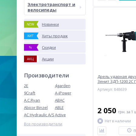
Электротранспорт и
велосипеды
Новинки
NEW
Хиты продаж
ХИТ
Скидки
%
Акции
АКЦ
Производители
Дрель ударная дву
Зенит ЗДП-1200 2С
2E
4garden
Артикул: 848639
9Craft
A-iPower
A.C.Ryan
ABAC
Abicor Binzel
ABLE
2 050
грн.
за 1 
AC Hydraulic A/S
Active
Нет в наличии
Все производители
П