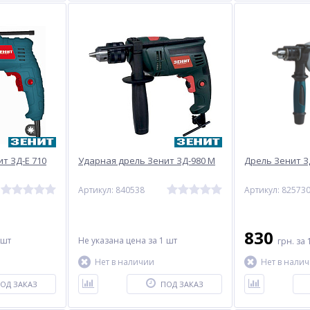
т ЗД-Е 710
Ударная дрель Зенит ЗД-980 М
Дрель Зенит З
Артикул: 840538
Артикул: 82573
830
 шт
Не указана цена
за 1 шт
грн.
за 
Нет в наличии
Нет в нали
ОД ЗАКАЗ
ПОД ЗАКАЗ