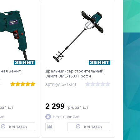
рная Зенит
Дрель-миксер строительный
и
Зенит ЗМС-1600 Профи
9
Артикул: 271-341
2 299
за 1 шт
грн.
за 1 шт
чии
Нет в наличии
ПОД ЗАКАЗ
ПОД ЗАКАЗ