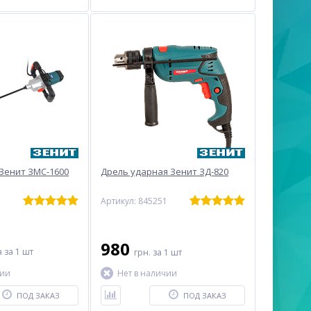
Зенит ЗМС-1600
Дрель ударная Зенит ЗД-820
7
Артикул: 845251
980
а
за 1 шт
грн.
за 1 шт
чии
Нет в наличии
ПОД ЗАКАЗ
ПОД ЗАКАЗ