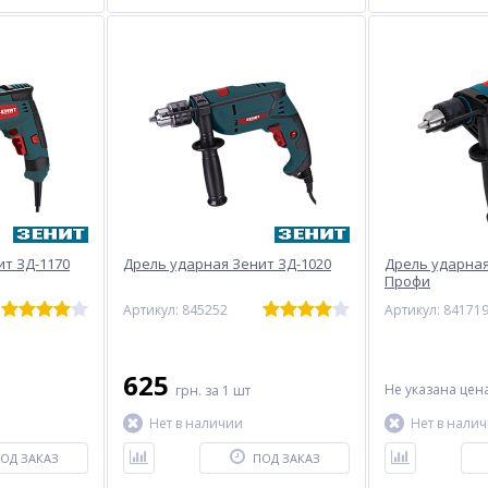
ит ЗД-1170
Дрель ударная Зенит ЗД-1020
Дрель ударная
Профи
Артикул: 845252
Артикул: 84171
625
Не указана цен
грн.
за 1 шт
Нет в наличии
Нет в нали
ОД ЗАКАЗ
ПОД ЗАКАЗ