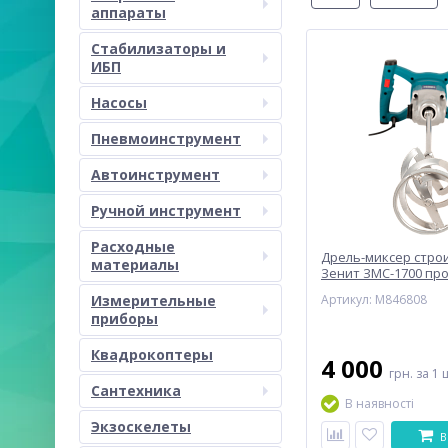
аппараты
Стабилизаторы и
ИБП
Насосы
Пневмоинструмент
Автоинструмент
Ручной инструмент
Расходные
Дрель-миксер стро
материалы
Зенит ЗМС-1700 пр
Измерительные
Артикул: M846808
приборы
Квадрокоптеры
4 000
грн.
за 1 
Сантехника
В наявності
Экзоскелеты
В