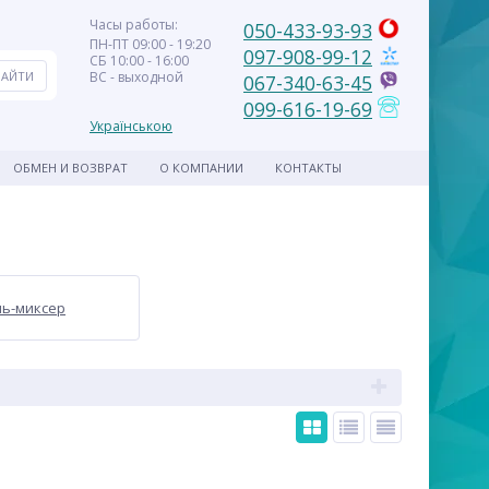
Часы работы:
050-433-93-93
ПН-ПТ 09:00 - 19:20
097-908-99-12
СБ 10:00 - 16:00
ВС - выходной
067-340-63-45
099-616-19-69
Українською
ОБМЕН И ВОЗВРАТ
О КОМПАНИИ
КОНТАКТЫ
ь-миксер