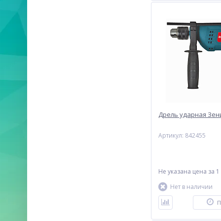
Дрель ударная Зени
Артикул: 842455
Не указана цена
за 1
Нет в наличии
П