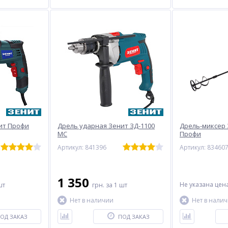
ит Профи
Дрель ударная Зенит ЗД-1100
Дрель-миксер 
МС
Профи
Артикул: 841396
Артикул: 83460
1 350
Не указана цен
шт
грн.
за 1 шт
Нет в наличии
Нет в нали
ОД ЗАКАЗ
ПОД ЗАКАЗ