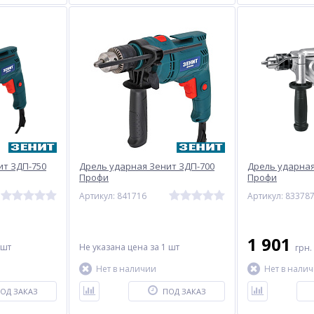
ит ЗДП-750
Дрель ударная Зенит ЗДП-700
Дрель ударная
Профи
Профи
Артикул: 841716
Артикул: 83378
1 901
 шт
Не указана цена
за 1 шт
грн.
Нет в наличии
Нет в нали
ОД ЗАКАЗ
ПОД ЗАКАЗ