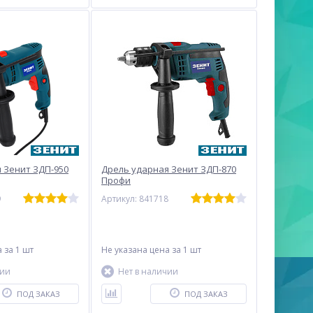
 Зенит ЗДП-950
Дрель ударная Зенит ЗДП-870
Профи
9
Артикул: 841718
а
за 1 шт
Не указана цена
за 1 шт
чии
Нет в наличии
ПОД ЗАКАЗ
ПОД ЗАКАЗ