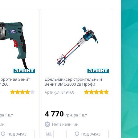
боротная Зенит
Дрель-миксер строительный
1260
Зенит ЗМС-2000 2В Профи
4
Артикул: 849168
4 770
за 1 шт
грн.
за 1 шт
чии
Нет в наличии
ПОД ЗАКАЗ
ПОД ЗАКАЗ