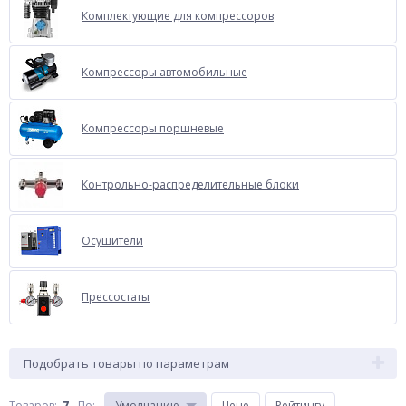
Комплектующие для компрессоров
Компрессоры автомобильные
Компрессоры поршневые
Контрольно-распределительные блоки
Осушители
Прессостаты
Подобрать товары по параметрам
7
Товаров:
По
:
Умолчанию
Цене
Рейтингу