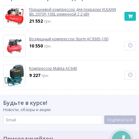
Поршневой компрессор для покраски VULKAN
IBL 2070Y-100L ременной 2,2 кВт
21 552
грн.
Воздушный компрессор Sturm AC9365-100
10 550
грн.
Компрессор Makita AC640
9 227
грн.
Будьте в курсе!
Новости, обзоры и акции
ПОДПИСАТЬСЯ
Присоединяйтесь