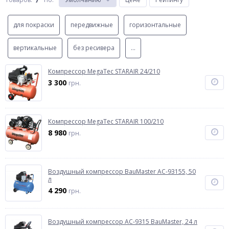
для покраски
передвижные
горизонтальные
вертикальные
без ресивера
...
Компрессор MegaTec STARAIR 24/210
3 300
грн.
Компрессор MegaTec STARAIR 100/210
8 980
грн.
Воздушный компрессор BauMaster AC-93155, 50
л
4 290
грн.
Воздушный компрессор AC-9315 BauMaster, 24 л