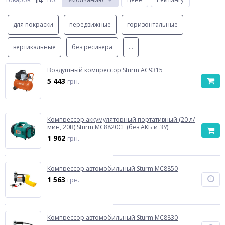
для покраски
передвижные
горизонтальные
вертикальные
без ресивера
...
Воздушный компрессор Sturm AC9315
5 443
грн.
Компрессор аккумуляторный портативный (20 л/
мин, 20В) Sturm MC8820CL (без АКБ и ЗУ)
1 962
грн.
Компрессор автомобильный Sturm MC8850
1 563
грн.
Компрессор автомобильный Sturm MC8830