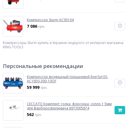
Компрессор Sturm AC93104
7 086
грн.
Компрессоры Sturm купить в Украине недорого от интернет-магазина
KING-TOOLS
Персональные рекомендации
Компрессор воздушный поршневой EnerSol ES-
AC1650-300-10OF
59 999
грн.
CECCATO Комплект: голка, форсунка, сопло 1,5мм
для фарборозпилювача 8973005874
562
грн.