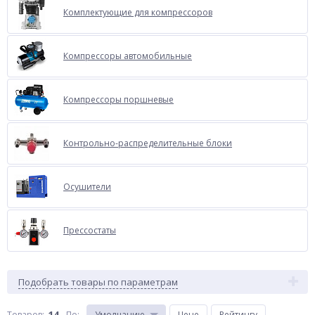
Комплектующие для компрессоров
Компрессоры автомобильные
Компрессоры поршневые
Контрольно-распределительные блоки
Осушители
Прессостаты
Подобрать товары по параметрам
14
Товаров:
По
:
Умолчанию
Цене
Рейтингу