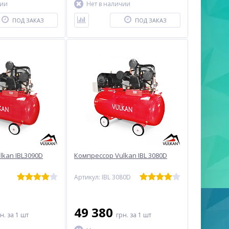
чии
Нет в наличии
ПОД ЗАКАЗ
ПОД ЗАКАЗ
lkan IBL3090D
Компрессор Vulkan IBL 3080D
Артикул: IBL 3080D
49 380
рн.
за 1 шт
грн.
за 1 шт