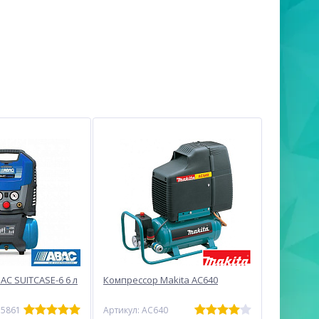
AC SUITCASE-6 6 л
Компрессор Makita AC640
15861
Артикул: AC640