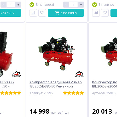
-
+
-
+
В наявності
В наявності
 КОРЗИНУ
В КОРЗИНУ
IBL50LOS
Компрессор воздушный Vulkan
Компрессор в
, 50 л
IBL 2065E-380-50 Ременной
IBL 2065E-220-
кВт
Артикул: 25995
Артикул: 25916
14 998
20 013
шт
грн.
за 1 шт
г