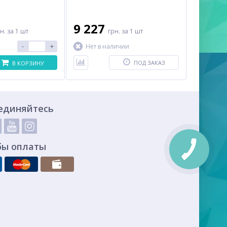
9 227
рн.
за 1 шт
грн.
за 1 шт
-
+
Нет в наличии
ПОД ЗАКАЗ
В КОРЗИНУ
единяйтесь
бы оплаты