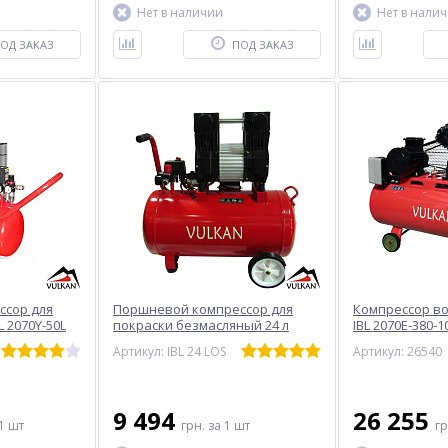
Нет в наличии
Нет в нали
ОД ЗАКАЗ
ПОД ЗАКАЗ
ссор для
Поршневой компрессор для
Компрессор в
 2070Y-50L
покраски безмасляный 24 л
IBL 2070E-380-1
VULKAN IBL 24 LOS
Артикул: IBL 24 LOS
Артикул: 26540
9 494
26 255
1 шт
грн.
за 1 шт
г