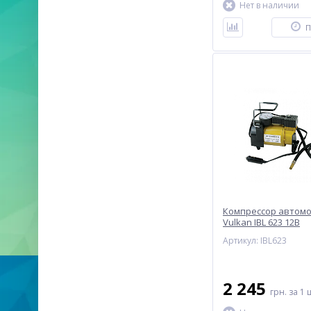
Нет в наличии
П
Компрессор автом
Vulkan IBL 623 12В
Артикул: IBL623
2 245
грн.
за 1 