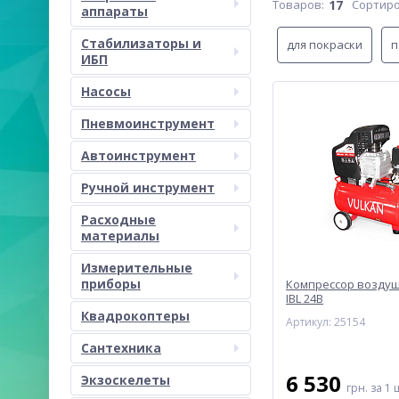
Товаров:
17
Сортиро
аппараты
Стабилизаторы и
для покраски
п
ИБП
Насосы
Пневмоинструмент
Автоинструмент
Ручной инструмент
Расходные
материалы
Измерительные
приборы
Компрессор возду
IBL 24B
Квадрокоптеры
Артикул: 25154
Сантехника
6 530
Экзоскелеты
грн.
за 1 