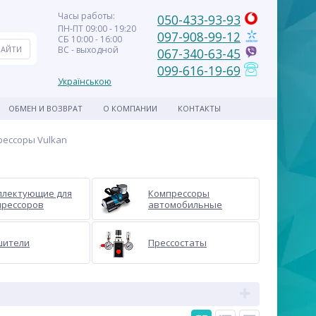
Часы работы:
050-433-93-93
ПН-ПТ 09:00 - 19:20
097-908-99-12
СБ 10:00 - 16:00
ВС - выходной
067-340-63-45
099-616-19-69
Українською
ОБМЕН И ВОЗВРАТ
О КОМПАНИИ
КОНТАКТЫ
ессоры Vulkan
плектующие для
Компрессоры
прессоров
автомобильные
шители
Прессостаты