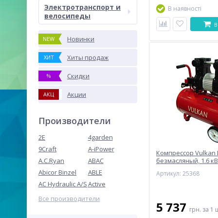
Электротранспорт и
В наявності
велосипеды
В
Новинки
NEW
Хиты продаж
ХИТ
Скидки
%
Акции
АКЦ
Производители
2E
4garden
9Craft
A-iPower
Компрессор Vulkan 
A.C.Ryan
ABAC
безмасляный, 1.6 кВт
Abicor Binzel
ABLE
Артикул: 25368
AC Hydraulic A/S
Active
Все производители
5 737
грн.
за 1 