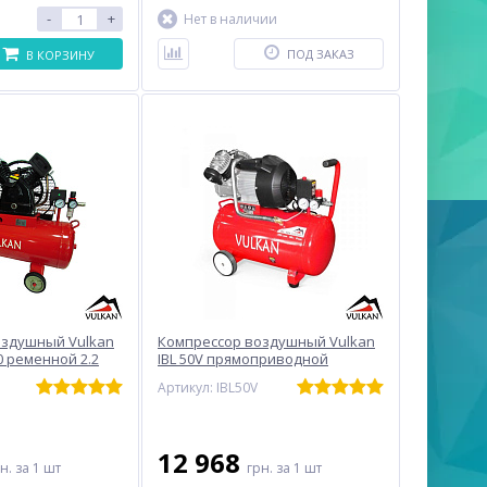
-
+
Нет в наличии
ПОД ЗАКАЗ
В КОРЗИНУ
оздушный Vulkan
Компрессор воздушный Vulkan
50 ременной 2.2
IBL 50V прямоприводной
Артикул: IBL50V
12 968
рн.
за 1 шт
грн.
за 1 шт