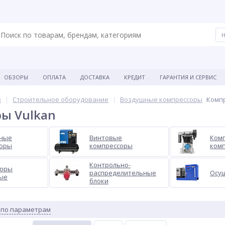
ОБЗОРЫ
ОПЛАТА
ДОСТАВКА
КРЕДИТ
ГАРАНТИЯ И СЕРВИС
в
Строительное оборудование
Воздушные компрессоры
Компр
ы Vulkan
яные
Винтовые
Ком
соры
компрессоры
ком
Контрольно-
соры
распределительные
Осу
ые
блоки
 по параметрам