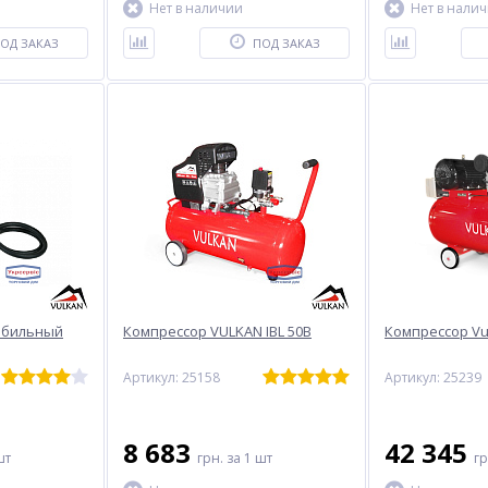
Нет в наличии
Нет в нали
ОД ЗАКАЗ
ПОД ЗАКАЗ
обильный
Компрессор VULKAN IBL 50B
Компрессор Vu
Артикул: 25158
Артикул: 25239
8 683
42 345
шт
грн.
за 1 шт
г