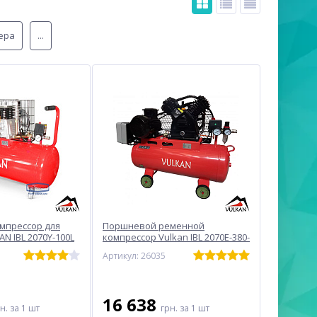
ера
...
мпрессор для
Поршневой ременной
N IBL 2070Y-100L
компрессор Vulkan IBL 2070E-380-
кВт
50
Артикул: 26035
16 638
рн.
за 1 шт
грн.
за 1 шт