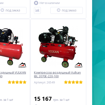
чии
Нет в наличии
ПОД ЗАКАЗ
ПОД ЗАКАЗ
оздушный VULKAN
Компрессор воздушный Vulkan
00
IBL 2070E-220-100
Артикул: 26549
15 167
рн.
за 1 шт
грн.
за 1 шт