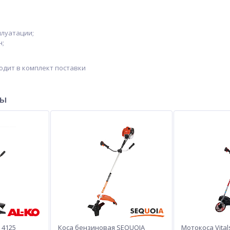
плуатации;
н;
ходит в комплект поставки
ры
 4125
Коса бензиновая SEQUOIA
Мотокоса Vital