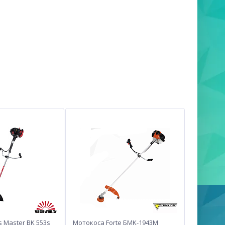
s Master BK 553s
Мотокоса Forte БMK-1943М