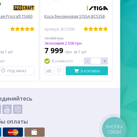
я Procraft T5600
Коса бензиновая STIGA BC535B
1
Артикул: BC535B
10 499 грн.
Экономия 2 500 грн.
7 999
за 1 шт
грн.
за 1 шт
-
+
чии
В наявності
ПОД ЗАКАЗ
В КОРЗИНУ
единяйтесь
бы оплаты
КНОПКА
СВЯЗИ