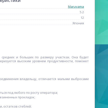
теристики
Maruyama
5.2
12
Япония
 средних и больших по размеру участках. Она будет
теризуется высоким уровнем продуктивности, поможет
ередвижения владельцу, отличается малыми выбросами
ься под любого по росту оператора;
резиненных прокладок;
, остатков стеблей;