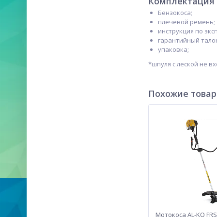
Комплектация
Бензокоса;
плечевой ремень;
инструкция по экс
гарантийный тало
упаковка;
*шпуля с леской не в
Похожие това
Мотокоса AL-KO FRS