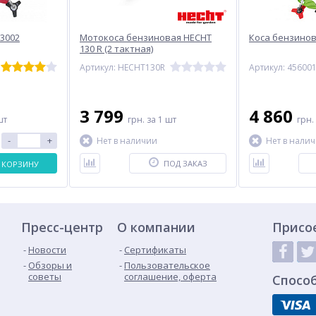
3002
Мотокоса бензиновая HECHT
Коса бензинова
130 R (2 тактная)
Артикул: HECHT130R
Артикул: 45600
3 799
4 860
шт
грн.
за 1 шт
грн.
-
+
Нет в наличии
Нет в нали
ПОД ЗАКАЗ
 КОРЗИНУ
Пресс-центр
О компании
Присо
Новости
Сертификаты
Обзоры и
Пользовательское
советы
соглашение, оферта
Спосо