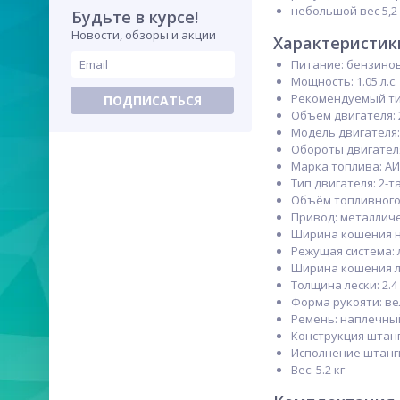
небольшой вес 5,2
Будьте в курсе!
Новости, обзоры и акции
Характеристик
Питание: бензино
Мощность: 1.05 л.с.
Рекомендуемый тип
ПОДПИСАТЬСЯ
Объем двигателя: 2
Модель двигателя:
Обороты двигателя
Марка топлива: АИ
Тип двигателя: 2-
Объём топливного 
Привод: металлич
Ширина кошения но
Режущая система: л
Ширина кошения ле
Толщина лески: 2.4
Форма рукояти: в
Ремень: наплечны
Конструкция штан
Исполнение штанг
Вес: 5.2 кг