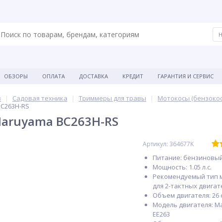
ОБЗОРЫ
ОПЛАТА
ДОСТАВКА
КРЕДИТ
ГАРАНТИЯ И СЕРВИС
в
Садовая техника
Триммеры для травы
Мотокосы (бензоко
C263H-RS
aruyama BC263H-RS
Артикул: 364677K
Питание: бензиновы
Мощность: 1.05 л.с.
Рекомендуемый тип м
для 2-тактных двигат
Объем двигателя: 26 с
Модель двигателя: M
ЕЕ263