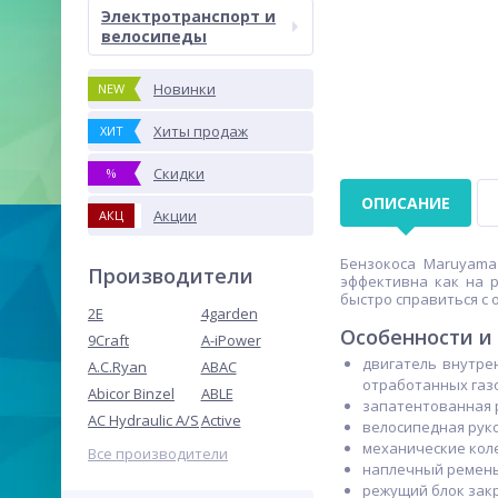
Электротранспорт и
велосипеды
Новинки
NEW
Хиты продаж
ХИТ
Скидки
%
ОПИСАНИЕ
Акции
АКЦ
Бензокоса Maruyama
Производители
эффективна как на р
быстро справиться с 
2E
4garden
Особенности и
9Craft
A-iPower
двигатель внутре
A.C.Ryan
ABAC
отработанных газ
Abicor Binzel
ABLE
запатентованная р
AC Hydraulic A/S
Active
велосипедная руко
механические кол
Все производители
наплечный ремень
режущий блок закр