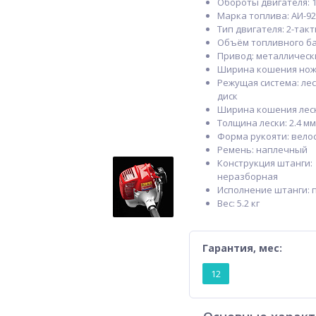
Обороты двигателя: 
Марка топлива: АИ-92
Тип двигателя: 2-так
Объём топливного бак
Привод: металлическ
Ширина кошения ножо
Режущая система: лес
диск
Ширина кошения леск
Толщина лески: 2.4 мм
Форма рукояти: вело
Ремень: наплечный
Конструкция штанги:
неразборная
Исполнение штанги: 
Вес: 5.2 кг
Гарантия, мес:
12