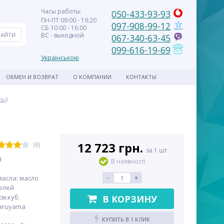
Часы работы:
050-433-93-93
ПН-ПТ 09:00 - 19:20
097-908-99-12
СБ 10:00 - 16:00
ВС - выходной
067-340-63-45
099-616-19-69
Українською
ОБМЕН И ВОЗВРАТ
О КОМПАНИИ
КОНТАКТЫ
сы)
12 723 грн.
(6)
за 1 шт
й
В наявності
-
+
асла: масло
елей
м.куб.
В КОРЗИНУ
aruyama
КУПИТЬ В 1 КЛИК