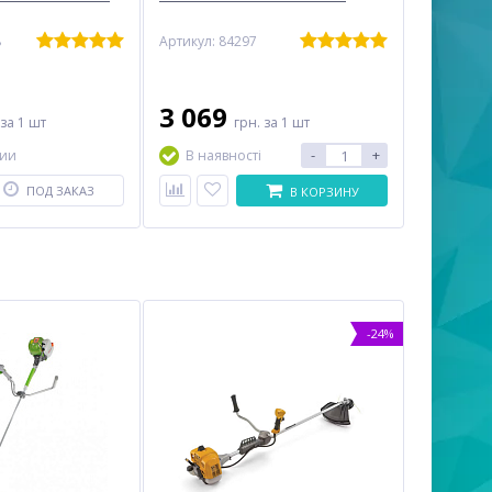
8
Артикул: 84297
3 069
за 1 шт
грн.
за 1 шт
-
+
чии
В наявності
ПОД ЗАКАЗ
В КОРЗИНУ
-24%