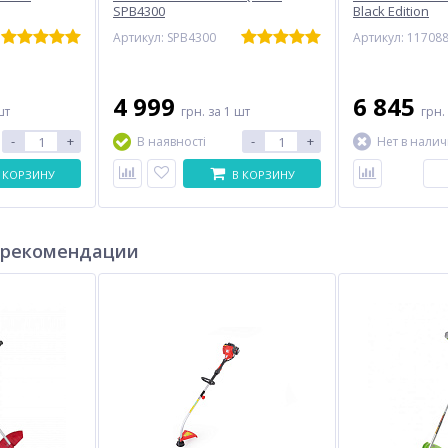
SPB4300
Black Edition
Артикул: SPB4300
Артикул: 11708
4 999
6 845
шт
грн.
за 1 шт
грн.
-
+
-
+
В наявності
Нет в нали
 КОРЗИНУ
В КОРЗИНУ
 рекомендации