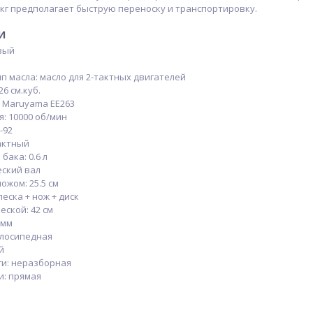
 кг предполагает быструю переноску и транспортировку.
и
вый
 масла: масло для 2-тактных двигателей
6 см.куб.
 Maruyama ЕЕ263
: 10000 об/мин
-92
тактный
бака: 0.6 л
еский вал
жом: 25.5 см
еска + нож + диск
ской: 42 см
 мм
елосипедная
й
ги: неразборная
и: прямая