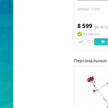
Артикул: 112387
8 599
грн.
за 1 
В наявності
В
Персональные