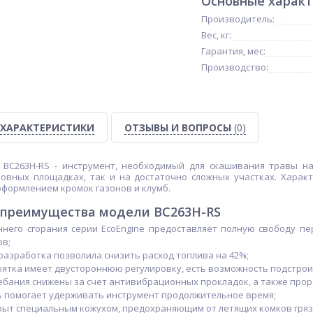
Основные харак
Производитель:
Вес, кг:
Гарантия, мес:
Производство:
ХАРАКТЕРИСТИКИ
ОТЗЫВЫ И ВОПРОСЫ
(0)
 BC263H-RS - инструмент, необходимый для скашивания травы на
овных площадках, так и на достаточно сложных участках. Харак
оформлением кромок газонов и клумб.
 преимущества модели BC263H-RS
ннего сгорания серии EcoEngine предоставляет полную свободу п
ов;
азработка позволила снизить расход топлива на 42%;
ятка имеет двустороннюю регулировку, есть возможность подстроит
ебания снижены за счет антивибрационных прокладок, а также про
 помогает удерживать инструмент продолжительное время;
ыт специальным кожухом, предохраняющим от летящих комков грязи