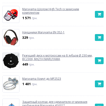
Maruyama Шолом High Tech із захисним
комплектом
1 571
грн.
Наушники Maruyama EN 352-1
329
грн.
Режущий диск к мотокосам на 8 зубцов Ø 230 мм,
BC2300, MX21H MARUYAMA
449
грн.
Maruyama Хомут до MP2523
1 401
грн.
Защитный колпак для удлинителя от влияния
гербицидов Maruyama 416317