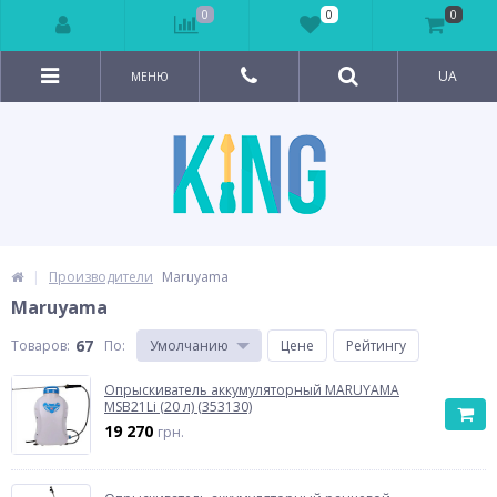
0
0
0
UA
МЕНЮ
Производители
Maruyama
Maruyama
67
Товаров:
По
:
Умолчанию
Цене
Рейтингу
Опрыскиватель аккумуляторный MARUYAMA
MSB21Li (20 л) (353130)
19 270
грн.