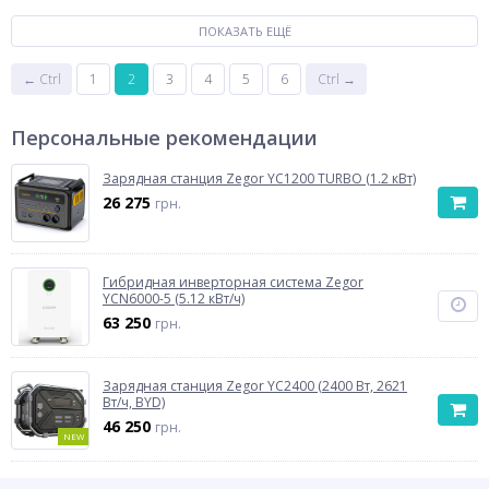
ПОКАЗАТЬ ЕЩЁ
← Ctrl
1
2
3
4
5
6
Ctrl →
Персональные рекомендации
Зарядная станция Zegor YC1200 TURBO (1.2 кВт)
26 275
грн.
Гибридная инверторная система Zegor
YCN6000-5 (5.12 кВт/ч)
63 250
грн.
Зарядная станция Zegor YC2400 (2400 Вт, 2621
Вт/ч, BYD)
46 250
грн.
NEW