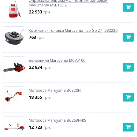
Опрыскиватель аккумуляторный ранцевой
MARUYAMA MSB15LIZ
22 933
грн.
Косильная головка Maruyama Tap Go Z4 (232226)
763
грн.
Бензопила Maruyama MCV5100
22 834
грн.
Мотокоса Maruyama BC320H
18 355
грн.
Мотокоса Maruyama BC263H-RS
12 723
грн.