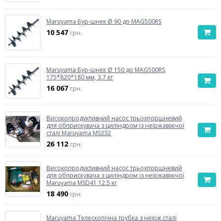
Maruyama Бур-шнек Ø 90 до MAG500RS
10 547
грн.
Maruyama Бур-шнек Ø 150 до MAG500RS,
175*820*180 мм, 3.7 кг
16 067
грн.
Високопродуктивний насос трьохпоршневий
для обприскувача з циліндром із неіржавіючої
сталі Maruyama MS332
26 112
грн.
Високопродуктивний насос трьохпоршневий
для обприскувача з циліндром із неіржавіючої
Maruyama MSD41 12.5 кг
18 490
грн.
Maruyama Телескопічна трубка з неірж.сталі