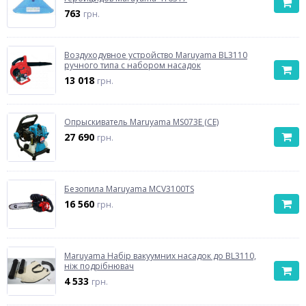
763
грн.
Воздуходувное устройство Maruyama BL3110
ручного типа с набором насадок
13 018
грн.
Опрыскиватель Maruyama MS073E (CE)
27 690
грн.
Безопила Maruyama MCV3100TS
16 560
грн.
Maruyama Набір вакуумних насадок до BL3110,
ніж подрібнювач
4 533
грн.