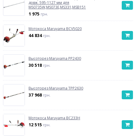
довж. 595-1127 мм для
MS0735W,MS073E,MS331,MSB151
1 975
грн.
Мотокоса Maruyama BCV5020
44 834
грн.
Высоторез Maruyama PP2430
30 518
грн.
Высоторез Maruyama TPP2630
37 968
грн.
Мотокоса Maruyama BC233H
12 515
грн.