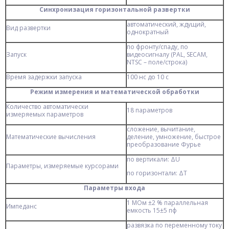
Синхронизация горизонтальной развертки
автоматический, ждущий,
Вид развертки
однократный
по фронту/спаду, по
Запуск
видеосигналу (PAL, SECAM,
NTSC – поле/строка)
Время задержки запуска
100 нс до 10 с
Режим измерения и математической обработки
Количество автоматически
18 параметров
измеряемых параметров
сложение, вычитание,
Математические вычисления
деление, умножение, быстрое
преобразование Фурье
по вертикали: ΔU
Параметры, измеряемые курсорами
по горизонтали: ΔТ
Параметры входа
1 МОм ±2 % параллельная
Импеданс
емкость 15±5 пф
развязка по переменному току