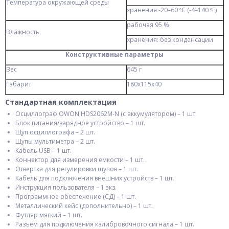
Температура окружающей среды
хранения -20–60 ºС (-4–140 ºF)
рабочая 95 %
Влажность
хранения: без конденсации
Конструктивные параметры
Вес
645 г
Габарит
180х115х40
Стандартная комплектация
Осциллограф OWON HDS2062M-N (с аккумулятором) – 1 шт.
Блок питания/зарядное устройство – 1 шт.
Щуп осциллографа – 2 шт.
Щупы мультиметра – 2 шт.
Кабель USB – 1 шт.
Коннектор для измерения емкости – 1 шт.
Отвертка для регулировки щупов – 1 шт.
Кабель для подключения внешних устройств – 1 шт.
Инструкция пользователя – 1 экз.
Программное обеспечение (СД) – 1 шт.
Металлический кейс (дополнительно) – 1 шт.
Футляр мягкий – 1 шт.
Разъем для подключения калибровочного сигнала – 1 шт.