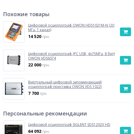
Похожие товары
Цифровой осциллограф OWON HDS1021M-N (20
МГц, 1 канал)
14 520
грн.
Цифровой осциллограф (PC USB, 4x75МГц, 8 бит)
OWON VDS6074
22 000
грн.
Виртуальный цифровой запоминающий
осциллограф-приставка OWON VDS 1022I
7 700
грн.
Персональные рекомендации
Цифровой осциллограф SIGLENT SDS1202X HD
64 092
грн.