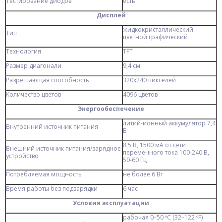
Тестирование диодов
есть
Дисплей
жидкокристаллический
Тип
цветной графический
Технология
TFT
Размер диагонали
9,4 см
Разрешающая способность
320х240 пикселей
Количество цветов
4096 цветов
Энергообеспечение
литий-ионный аккумулятор 7,4
Внутренний источник питания
В
8,5 В, 1500 мА от сети
Внешний источник питания/зарядное
переменного тока 100-240 В,
устройство
50-60 Гц
Потребляемая мощность
не более 6 Вт
Время работы без подзарядки
6 час
Условия эксплуатации
рабочая 0–50 ºС (32–122 ºF)