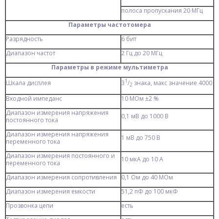
полоса пропускания 20 МГц
Параметры частотомера
Разрядность
6 бит
Диапазон частот
2 Гц до 20 МГц
Параметры в режиме мультиметра
1
Шкала дисплея
3
/
знака, макс значение 4000
2
Входной импеданс
10 МОм ±2 %
Диапазон измерения напряжения
0,1 мВ до 1000 В
постоянного тока
Диапазон измерения напряжения
1 мВ до 750 В
переменного тока
Диапазон измерения постоянного и
10 мкА до 10 А
переменного тока
Диапазон измерения сопротивления
0,1 Ом до 40 МОм
Диапазон измерения емкости
51,2 пФ до 100 мкФ
Прозвонка цепи
есть