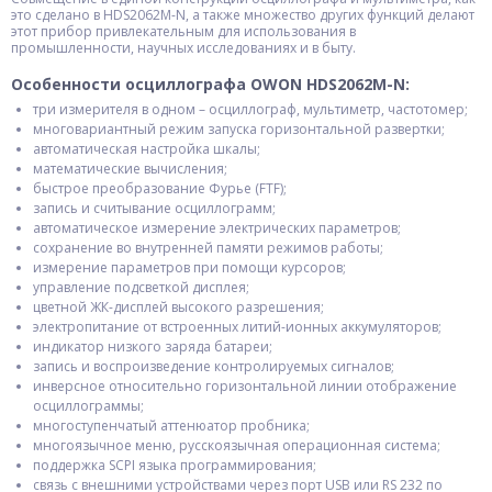
это сделано в HDS2062M-N, а также множество других функций делают
этот прибор привлекательным для использования в
промышленности, научных исследованиях и в быту.
Особенности осциллографа OWON HDS2062M-N:
три измерителя в одном – осциллограф, мультиметр, частотомер;
многовариантный режим запуска горизонтальной развертки;
автоматическая настройка шкалы;
математические вычисления;
быстрое преобразование Фурье (FTF);
запись и считывание осциллограмм;
автоматическое измерение электрических параметров;
сохранение во внутренней памяти режимов работы;
измерение параметров при помощи курсоров;
управление подсветкой дисплея;
цветной ЖК-дисплей высокого разрешения;
электропитание от встроенных литий-ионных аккумуляторов;
индикатор низкого заряда батареи;
запись и воспроизведение контролируемых сигналов;
инверсное относительно горизонтальной линии отображение
осциллограммы;
многоступенчатый аттенюатор пробника;
многоязычное меню, русскоязычная операционная система;
поддержка SCPI языка программирования;
связь с внешними устройствами через порт USB или RS 232 по