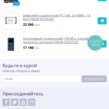
ХИТ
Цифровой осциллограф (PC USB, 2x100МГц, 14
бит) OWON VDS6102A
22 000
грн.
Портативный осциллограф (100 МГц, 2 канала,
КНОПКА
генератор сигналов) OWON HDS2102S
СВЯЗИ
17 160
грн.
Будьте в курсе!
Новости, обзоры и акции
ПОДПИСАТЬСЯ
Присоединяйтесь