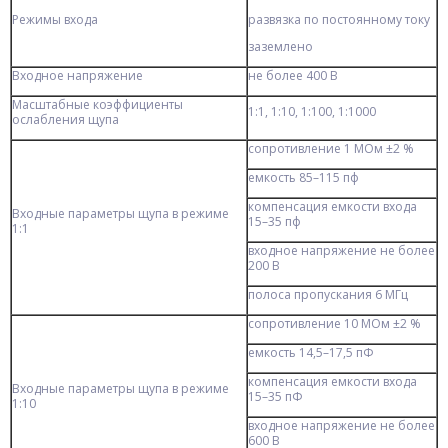
Режимы входа
развязка по постоянному току
заземлено
Входное напряжение
не более 400 В
Масштабные коэффициенты
1:1, 1:10, 1:100, 1:1000
ослабления щупа
сопротивление 1 МОм ±2 %
емкость 85–115 пф
компенсация емкости входа
Входные параметры щупа в режиме
15–35 пф
1:1
входное напряжение не более
200 В
полоса пропускания 6 МГц
сопротивление 10 МОм ±2 %
емкость 14,5–17,5 пФ
компенсация емкости входа
Входные параметры щупа в режиме
15–35 пФ
1:10
входное напряжение не более
600 В