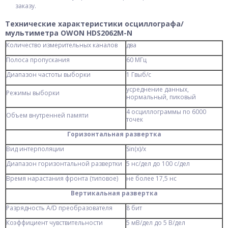
заказу.
Технические характеристики осциллографа/
мультиметра OWON HDS2062M-N
Количество измерительных каналов
два
Полоса пропускания
60 МГц
Диапазон частоты выборки
1 Гвыб/с
усреднение данных,
Режимы выборки
нормальный, пиковый
4 осциллограммы по 6000
Объем внутренней памяти
точек
Горизонтальная развертка
Вид интерполяции
Sin(x)/х
Диапазон горизонтальной развертки
5 нс/дел до 100 с/дел
Время нарастания фронта (типовое)
не более 17,5 нс
Вертикальная развертка
Разрядность А/D преобразователя
8 бит
Коэффициент чувствительности
5 мВ/дел до 5 В/дел