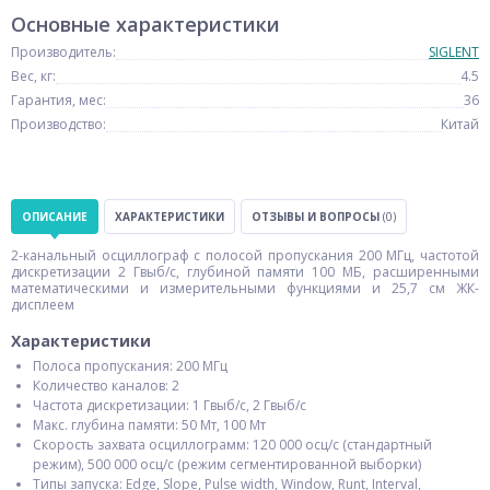
Основные характеристики
Производитель:
SIGLENT
Вес, кг:
4.5
Гарантия, мес:
36
Производство:
Китай
ОПИСАНИЕ
ХАРАКТЕРИСТИКИ
ОТЗЫВЫ И ВОПРОСЫ
(0)
2-канальный осциллограф с полосой пропускания 200 МГц, частотой
дискретизации 2 Гвыб/с, глубиной памяти 100 МБ, расширенными
математическими и измерительными функциями и 25,7 см ЖК-
дисплеем
Характеристики
Полоса пропускания: 200 МГц
Количество каналов: 2
Частота дискретизации: 1 Гвыб/с, 2 Гвыб/с
Макс. глубина памяти: 50 Мт, 100 Мт
Скорость захвата осциллограмм: 120 000 осц/с (стандартный
режим), 500 000 осц/с (режим сегментированной выборки)
Типы запуска: Edge, Slope, Pulse width, Window, Runt, Interval,