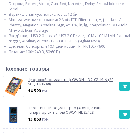
Dropout, Pattern, Video, Qualified, Nth edge, Delay, Setup/Hold time,
Serial
Вертикальная чувствительность: 12 бит
Математические операции: 2 Mpts FFT, Filter, +, -, x, ÷, ∫dt, d/dt, √,
Identity, Negation, Absolute, Sign, ex, 10x, ln, lg, Interpolation, MaxHold,
MinHold, ERES, Average
Ввод/вывод: USB 2.0 Host x3, USB 2.0 Device, 10 M / 100 M LAN, External
trigger, Auxiliary output (TRIG OUT, SBUS (Siglent MSO)
Дисплей: Cенсорный 10.1-дюймовый TFT-РК 1024×600
Питание: 100~240 В, 50/60 Гц
Похожие товары
Цифровой осциллограф OWON HDS1021M-N (20
МГц, 1 канал)
14 520
грн.
Портативный осциллограф (40МГц, 2 канала,
генератор сигналов) OWON HDS242S
13 860
грн.