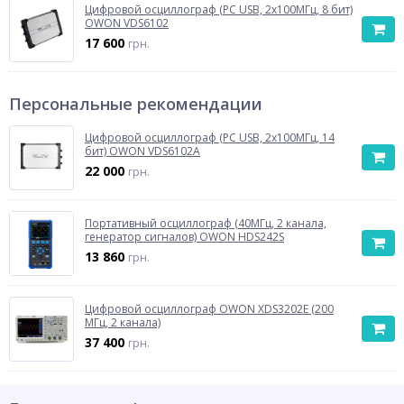
Цифровой осциллограф (PC USB, 2x100МГц, 8 бит)
OWON VDS6102
17 600
грн.
Персональные рекомендации
Цифровой осциллограф (PC USB, 2x100МГц, 14
бит) OWON VDS6102A
22 000
грн.
Портативный осциллограф (40МГц, 2 канала,
генератор сигналов) OWON HDS242S
13 860
грн.
Цифровой осциллограф OWON XDS3202E (200
МГц, 2 канала)
37 400
грн.