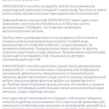
OWON RDS1021I способен превратить любой портативный или
стационарный компьютер в мощный осциллограф. При этом не нужно
использовать вспомогательные переходники или блоки питания.
Цифровой мини-осциллограф OWON RDS1021I имеет один канал
измерения с пропускной способностью 25 МГц при частоте
дискретизации 100 Мвыб/с, что позволяет захватывать
высокоскоростные сигналы.
Прибор имеет русифицированное программное обеспечение и
оснащен уникальным встроенным в корпус TrackBall (шар-
манипулятор), что позволяет работать с осциллограммой, не
применяя компьютер. Предусмотрены опции запуска: по фронту,
скорости нарастания и спада, импульсу. Питание мини-осциллографа
происходит от интерфейса USB. Опционально доступен
изолированный порт USB.
OWON RDS1021I способен выполнять целый спектр автоматических
измерений, в т. ч. положительный и отрицательный коэффициент
заполнения, длительность отрицательного и положительного
импульса, время нарастания и спада, частота, период, отрицательный
выброс перед передним фронтом, выброс на заднем фронте и
др. Прибор также отображает форму сигнала, его пиковое и среднее
значения. Устойчивый колебательный сигнал запускается благодаря
импульсу, спаду и перепаду сигнала.
Благодаря своей портативной конструкции, небольшим габаритам,
легкости и удобству использования этот осциллограф применяют для
измерения соответствующих значений на производстве, для работы в