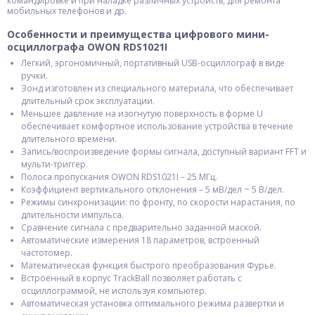
командировке и при наладке различных устройств, для ремонта
мобильных телефонов и др.
Особенности и преимущества цифрового мини-
осциллографа OWON RDS1021I
Легкий, эргономичный, портативный USB-осциллограф в виде
ручки.
Зонд изготовлен из специального материала, что обеспечивает
длительный срок эксплуатации.
Меньшее давление на изогнутую поверхность в форме U
обеспечивает комфортное использование устройства в течение
длительного времени.
Запись/воспроизведение формы сигнала, доступный вариант FFT и
мульти-триггер.
Полоса пропускания OWON RDS1021I – 25 МГц.
Коэффициент вертикального отклонения – 5 мВ/дел ~ 5 В/дел.
Режимы синхронизации: по фронту, по скорости нарастания, по
длительности импульса.
Сравнение сигнала с предварительно заданной маской.
Автоматические измерения 18 параметров, встроенный
частотомер.
Математическая функция быстрого преобразования Фурье.
Встроенный в корпус TrackBall позволяет работать с
осциллограммой, не используя компьютер.
Автоматическая установка оптимального режима развертки и