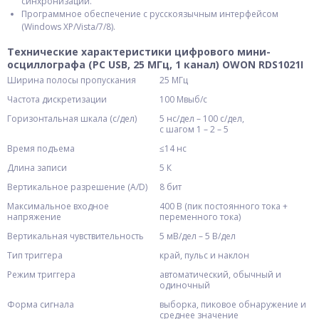
синхронизации.
Программное обеспечение с русскоязычным интерфейсом
(Windows XP/Vista/7/8).
Технические характеристики цифрового мини-
осциллографа (PC USB, 25 МГц, 1 канал) OWON RDS1021I
Ширина полосы пропускания
25 МГц
Частота дискретизации
100 Мвыб/с
Горизонтальная шкала (с/дел)
5 нс/дел – 100 с/дел,
с шагом 1 – 2 – 5
Время подъема
≤14 нс
Длина записи
5 К
Вертикальное разрешение (A/D)
8 бит
Максимальное входное
400 В (пик постоянного тока +
напряжение
переменного тока)
Вертикальная чувствительность
5 мВ/дел – 5 В/дел
Тип триггера
край, пульс и наклон
Режим триггера
автоматический, обычный и
одиночный
Форма сигнала
выборка, пиковое обнаружение и
среднее значение