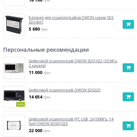
грн.
Батарея для осциллографов OWON серии SDS
SDS-BAT
5 680
грн.
Персональные рекомендации
Цифровой осциллограф OWON SDS1022 (20 МГц,
2 канала)
11 000
грн.
Цифровой осциллограф OWON SDS220
14 654
грн.
NEW
Цифровой осциллограф (PC USB, 2x100МГц, 14
бит) OWON VDS6102A
22 000
грн.