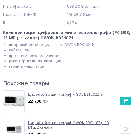
Интерфейс связи
USB 2.0 (изоляция)
Габариты (ШхВхД)
150x20x18 мм
Вес
0,27 кг
Комплектация цифрового мини-осциллографа (PC USB,
25 МГц, 1 канал) OWON RDS1021I
цифровой мини-осциллограф OWON RDS1021I;
кабель USB;
программное обеспечение;
руководство по эксплуатации;
гарантийный талон.
Похожие товары
Цифровой осциллограф RIGOL DS1202Z-E
22 730
грн.
Цифровой осциллограф OWON SDS1102 (100
МГц, 2 канала)
18 700