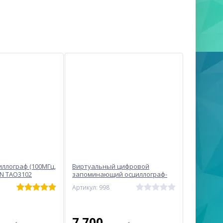
ллограф (100МГц,
Виртуальный цифровой
N TAO3102
запоминающий осциллограф-
приставка OWON VDS 1022I
Артикул: 998
7 700