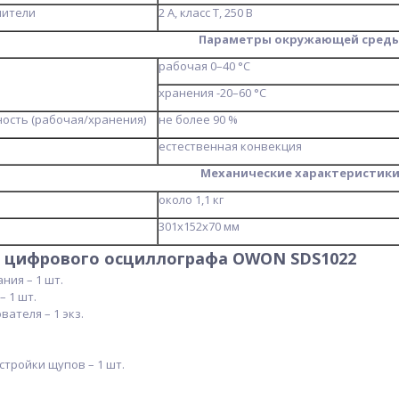
нители
2 A, класс T, 250 В
Параметры окружающей сред
рабочая 0–40 °С
хранения -20–60 °С
ость (рабочая/хранения)
не более 90 %
естественная конвекция
Механические характеристик
около 1,1 кг
301х152х70 мм
 цифрового осциллографа
OWON SDS1022
ния – 1 шт.
– 1 шт.
ателя – 1 экз.
стройки щупов – 1 шт.