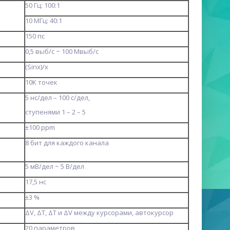
50 Гц: 100:1
10 MГц: 40:1
150 пс
0,5 выб/с ~ 100 Mвыб/с
(Sinx)/x
10K точек
5 нс/дел – 100 с/дел,
ступенями 1 – 2 – 5
±100 ppm
8 бит для каждого канала
5 мВ/дел ~ 5 В/дел
17,5 нс
±3 %
ΔV, ΔT, ΔT и ΔV между курсорами, автокурсор
20 параметров