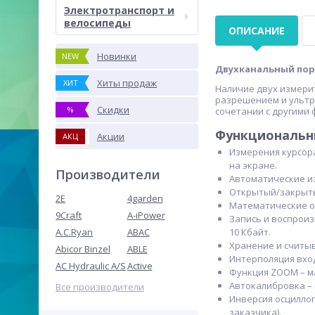
Электротранспорт и
велосипеды
ОПИСАНИЕ
Новинки
NEW
Двухканальный по
Хиты продаж
ХИТ
Наличие двух измери
разрешением и ультр
Скидки
%
сочетании с другими
Функциональн
Акции
АКЦ
Измерения курсора
на экране.
Производители
Автоматические из
Открытый/закрыты
2E
4garden
Математические о
9Craft
A-iPower
Запись и воспроиз
A.C.Ryan
ABAC
10 Кбайт.
Хранение и считыв
Abicor Binzel
ABLE
Интерполяция вход
AC Hydraulic A/S
Active
Функция ZOOM – м
Автокалибровка –
Все производители
Инверсия осцилло
заказчика).