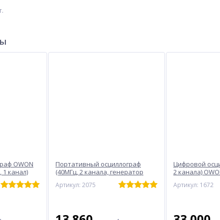
т.
ры
граф OWON
Портативный осциллограф
Цифровой осци
 1 канал)
(40МГц, 2 канала, генератор
2 канала) OWO
сигналов) OWON HDS242S
Артикул: 2075
Артикул: 1672
13 860
33 000