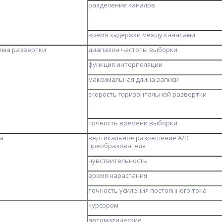
разделение каналов
время задержки между каналами
ема развертки
диапазон частоты выборки
функция интерполяции
максимальная длина записи
скорость горизонтальной развертки
точность времени выборки
а
вертикальное разрешение A/D
преобразователя
чувствительность
время нарастания
точность усиления постоянного тока
курсором
автоматические