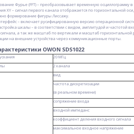
ование Фурье (FFT) – преобразовывает временную осциллограмму в 
я XY – сигнал первого канала отображается по горизонтальной оси,
жно формирование фигуры Лиссажу.
терфейс – включает русифицированную версию операционной сист
стройка шкалы – в соответствии с видом, амплитудой и частотой вх
сигнала, а так же масштаб по вертикали и масштаб горизонтальной 
ции на внешние устройства через коммуникационные порты.
характеристики
OWON SDS1022
ускания
20 MГц
алы
2 канала
вид
частота дискретизации
(в реальном времени)
сопряжение входа
входной импеданс
коэффициент деления входного сигнала
максимальное входное напряжение