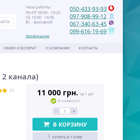
Часы работы:
050-433-93-93
ПН-ПТ 09:00 - 19:20
097-908-99-12
СБ 10:00 - 16:00
ВС - выходной
067-340-63-45
099-616-19-69
Українською
ОБМЕН И ВОЗВРАТ
О КОМПАНИИ
КОНТАКТЫ
2 канала)
11 000 грн.
(1)
за 1 шт
В наявності
-
+
В КОРЗИНУ
КУПИТЬ В 1 КЛИК