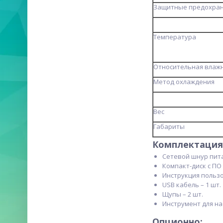
Защитные предохра
Температура
Относительная влажн
Метод охлаждения
Вес
Габариты
Комплектация
Сетевой шнур пита
Компакт-диск с ПО 
Инструкция пользов
USB кабель – 1 шт.
Щупы – 2 шт.
Инструмент для на
Опционно: