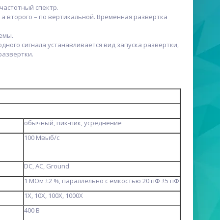
частотный спектр.
 а второго – по вертикальной. Временная развертка
емы.
одного сигнала устанавливается вид запуска развертки,
развертки.
обычный, пик-пик, усреднение
100 Мвыб/с
DC, AC, Ground
1 MОм ±2 %, параллельно с емкостью 20 пФ ±5 пФ
1X, 10X, 100X, 1000X
400 В