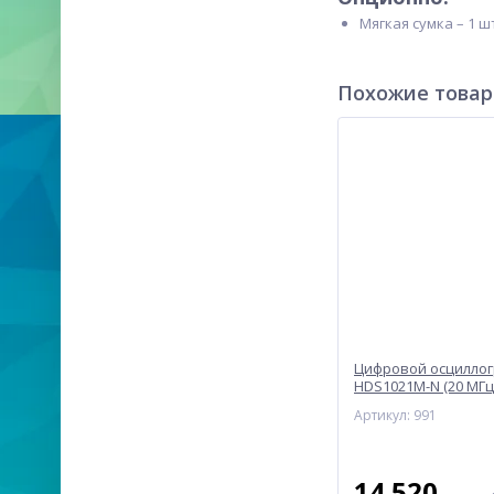
Мягкая сумка – 1 ш
Похожие това
Цифровой осцилло
HDS1021M-N (20 МГц,
Артикул: 991
14 520