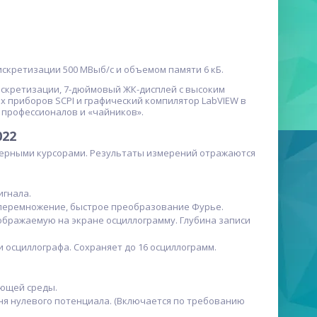
искретизации 500 МВыб/с и объемом памяти 6 кБ.
искретизации, 7-дюймовый ЖК-дисплей с высоким
 приборов SCPI и графический компилятор LabVIEW в
 профессионалов и «чайников».
22
ркерными курсорами. Результаты измерений отражаются
игнала.
 перемножение, быстрое преобразование Фурье.
ображаемую на экране осциллограмму. Глубина записи
 осциллографа. Сохраняет до 16 осциллограмм.
ющей среды.
я нулевого потенциала. (Включается по требованию