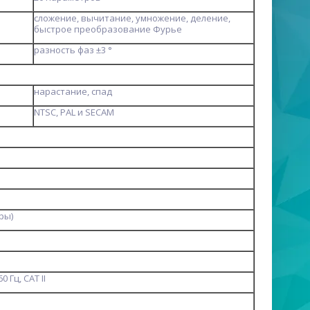
сложение, вычитание, умножение, деление,
быстрое преобразование Фурье
разность фаз ±3 °
нарастание, спад
NTSC, PAL и SECAM
ры)
 Гц, CAT ІІ