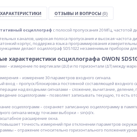
ХАРАКТЕРИСТИКИ
ОТЗЫВЫ И ВОПРОСЫ
(0)
ртативный осциллограф
с полосой пропускания 20 МГц, частотой д
тельных каналов, широкая полоса пропускания и высокая частота д
атонкий корпус, поддержка языка программирования измерительных
 функциями делают осциллограф SDS1022 незаменимым прибором для
ые характеристики
осцил
л
ограф
а
OWON SDS10
ми – измерение по вертикали (ΔU) и по горизонтали (ΔT) между ма
мерения – измерение 30 параметров входного сигнала.
й вход – пропуск/блокировка постоянной составляющей входного с
перации над входными сигналами – сложение, вычитание, деление,
ведение осциллограмм – позволяет записывать текущую, то есть от
ание осциллограмм – сохраняет записанную осциллограмму в памяти
ного сигнала между точками выборки – sin(x)/x.
асштабное расширение окна.
 повышает точность измерений при отклонении параметров окружа
граммы – отражение относительно горизонтального положения уровн