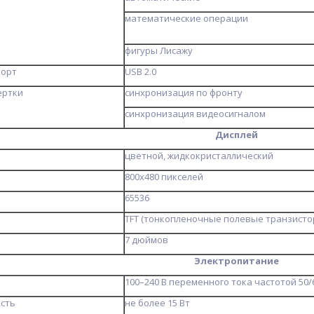
математические операции
фигуры Лисажу
порт
USB 2.0
ертки
синхронизация по фронту
синхронизация видеосигналом
Дисплей
цветной, жидкокристаллический
800х480 пикселей
65536
TFT (тонкопленочные полевые транзисто
7 дюймов
Электропитание
100–240 В переменного тока частотой 50/60
сть
не более 15 Вт