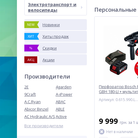
Электротранспорт и
Персональные
велосипеды
Новинки
NEW
Хиты продаж
ХИТ
Скидки
%
Акции
АКЦ
Производители
Перфоратор Bosch P
2E
4garden
GBH 180-LI + мульти
9Craft
A-iPower
Артикул: 0.615.990.L01
A.C.Ryan
ABAC
Abicor Binzel
ABLE
AC Hydraulic A/S
Active
9 999
грн.
за 1 
Все производители
Нет в наличии