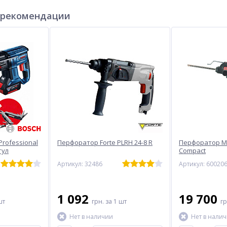
 рекомендации
rofessional
Перфоратор Forte PLRH 24-8 R
Перфоратор Me
тул
Compact
Артикул: 32486
Артикул: 60020
1 092
19 700
шт
грн.
за 1 шт
г
Нет в наличии
Нет в нали