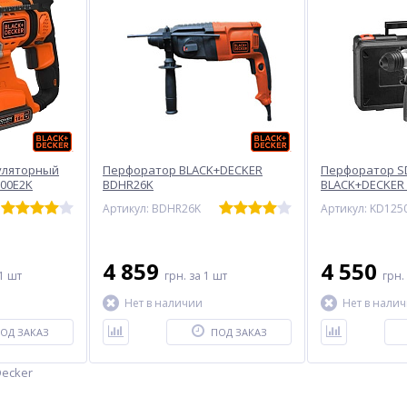
уляторный
Перфоратор BLACK+DECKER
Перфоратор S
00E2K
BDHR26K
BLACK+DECKER
Артикул: BDHR26K
Артикул: KD125
4 859
4 550
1 шт
грн.
за 1 шт
грн.
Нет в наличии
Нет в нали
ОД ЗАКАЗ
ПОД ЗАКАЗ
ecker