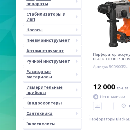
аппараты
Стабилизаторы и
ИБП
Насосы
Пневмоинструмент
Автоинструмент
Перфоратор аккум
BLACK+DECKER BCD9
Ручной инструмент
Артикул: BCD900E2K-QW
Расходные
материалы
12 000
Измерительные
грн.
за 
приборы
Нет в наличии
Квадрокоптеры
П
Сантехника
Перфораторы Black&D
Экзоскелеты