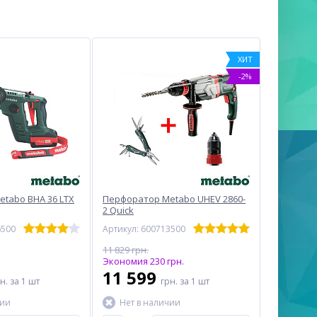
ХИТ
-2%
tabo BHA 36 LTX
Перфоратор Metabo UHEV 2860-
2 Quick
6500
Артикул: 600713500
11 829 грн.
Экономия 230 грн.
11 599
рн.
за 1 шт
грн.
за 1 шт
чии
Нет в наличии