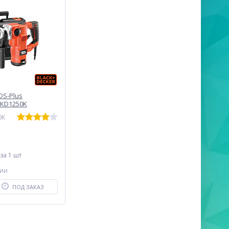
DS-Plus
 KD1250K
0K
за 1 шт
чии
ПОД ЗАКАЗ