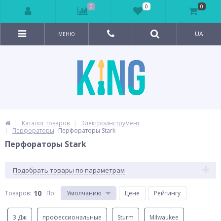
0
0
0
UA
МЕНЮ
Каталог товаров
Электроинструмент
Перфораторы
Перфораторы Stark
Перфораторы Stark
Подобрать товары по параметрам
10
Товаров:
По
:
Умолчанию
Цене
Рейтингу
3 Дж
профессиональные
Sturm
Milwaukee