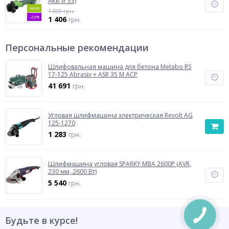
АКБ и ЗУ)
NEW
1 800 грн.
-22%
1 406
грн.
Персональные рекомендации
Шлифовальная машина для бетона Metabo RS
17-125 Abrasiv + ASR 35 M ACP
41 691
грн.
Угловая шлифмашина электрическая Revolt AG
125-1270
1 283
грн.
Шлифмашина угловая SPARKY MBA 2600P (AVR,
230 мм, 2600 Вт)
5 540
грн.
Будьте в курсе!