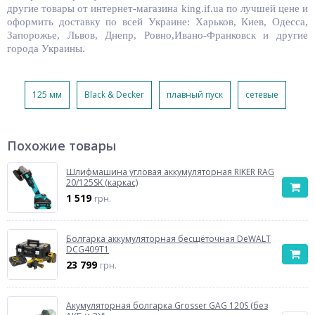
другие товары от интернет-магазина king.if.ua по лучшей цене и
оформить доставку по всей Украине: Харьков, Киев, Одесса,
Запорожье, Львов, Днепр, Ровно,Ивано-Франковск и другие
города Украины.
125 мм
Black & Decker
плавный пуск
сетевые
Похожие товары
Шлифмашина угловая аккумуляторная RIKER RAG
20/125SK (каркас)
1 519
грн.
Болгарка аккумуляторная бесщёточная DeWALT
DCG409T1
23 799
грн.
Акумуляторная болгарка Grosser GAG 120S (без