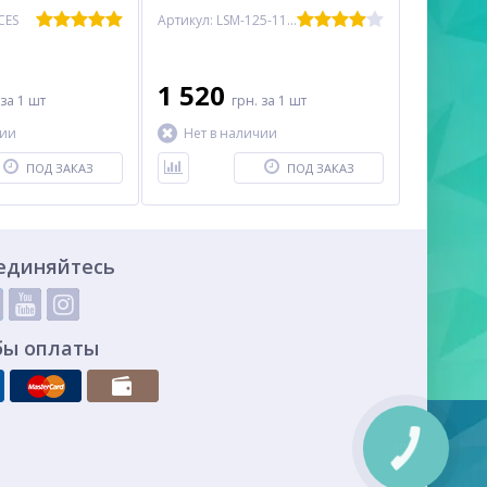
CES
Артикул: LSM-125-1100-01
1 520
за 1 шт
грн.
за 1 шт
чии
Нет в наличии
ПОД ЗАКАЗ
ПОД ЗАКАЗ
единяйтесь
бы оплаты