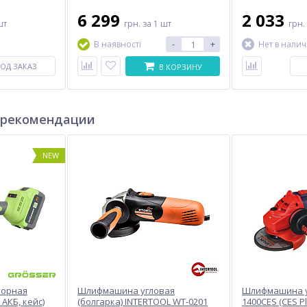
6 299
2 033
шт
грн.
за 1 шт
грн.
-
+
В наявності
Нет в нали
ОД ЗАКАЗ
В КОРЗИНУ
 рекомендации
NEW
торная
Шлифмашина угловая
Шлифмашина у
 АКБ, кейс)
(болгарка) INTERTOOL WT-0201
1400CES (CES Pl