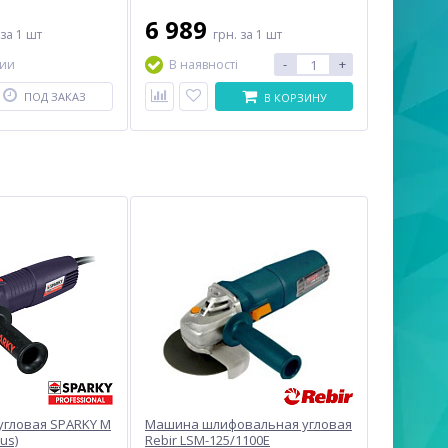
6 989
за 1 шт
грн.
за 1 шт
-
+
чии
В наявності
ПОД ЗАКАЗ
В КОРЗИНУ
гловая SPARKY M
Машина шлифовальная угловая
us)
Rebir LSM-125/1100E