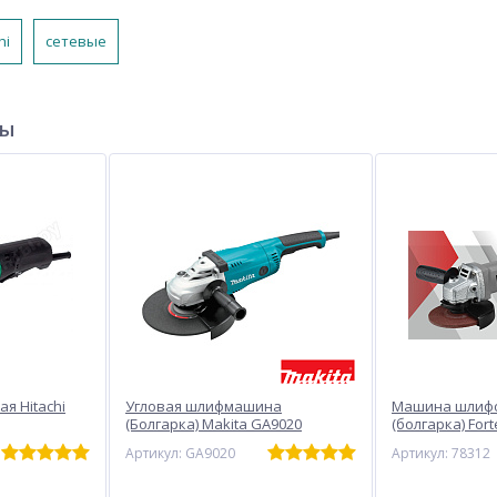
hi
сетевые
ры
я Hitachi
Угловая шлифмашина
Машина шлиф
(Болгарка) Makita GA9020
(болгарка) Fort
Артикул: GA9020
Артикул: 78312