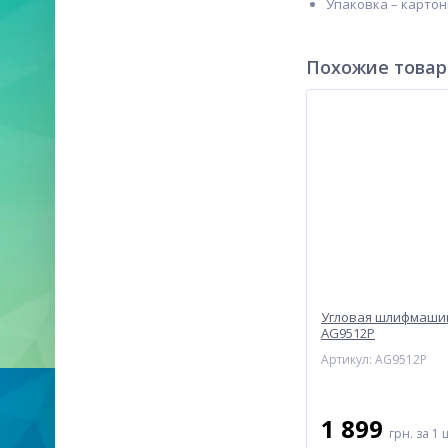
Упаковка – картон
Похожие това
Угловая шлифмаши
AG9512P
Артикул: AG9512P
1 899
грн.
за 1 