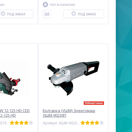
чии
Нет в наличии
ПОД ЗАКАЗ
ПОД ЗАКАЗ
W 12-125 HD CED
Болгарка (УШМ) Энергомаш
2-125 HD
УШМ-90230П
8510
Артикул: УШМ-90230П