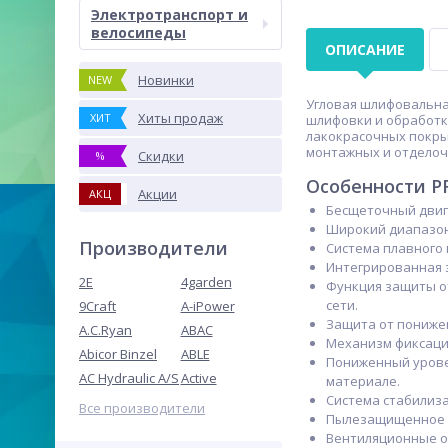
Электротранспорт и
велосипеды
ОПИСАНИЕ
Новинки
NEW
Угловая шлифовальна
Хиты продаж
ХИТ
шлифовки и обработки
лакокрасочных покры
монтажных и отделоч
Скидки
%
Особенности P
Акции
АКЦ
Бесщеточный двига
Широкий диапазон
Производители
Система плавного 
Интегрированная 
2E
4garden
Функция защиты о
сети.
9Craft
A-iPower
Защита от понижен
A.C.Ryan
ABAC
Механизм фиксаци
Abicor Binzel
ABLE
Пониженный урове
AC Hydraulic A/S
Active
материале.
Система стабилиз
Все производители
Пылезащищенное и
Вентиляционные о