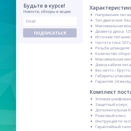
Будьте в курсе!
Характеристик
Новости, обзоры и акции
Напряжение питани
Тип двигателя: б
Максимальная мощн
Диаметр диска: 12
ПОДПИСАТЬСЯ
Источник питания:
Частота тока: 50 Г
Резьба шпинделя:
Количество оборот
Максимальная лине
Длина кабеля питан
Вес нетто / брутто: 2
Габариты упаковки
Гарантия: 24 меся
Комплект пост
Угловая шлифоваль
Защитный кожух;
Дополнительная б
Рожковый ключ;
Инструкция по экс
Гарантийный тало