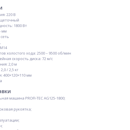
и
я: 220 В
есщеточный
ость: 1800 Вт
5 мм
 сеть
ц
 М14
ов холостого хода: 2500 – 9500 об/мин
йная скорость диска: 72 м/с
ия: 2,0 м
,0 / 2,5 кг
: 400×120×110 мм
ца
авки
ная машина PROFI-TEC AG125-1800;
оковая рукоятка;
плуатации;
н;