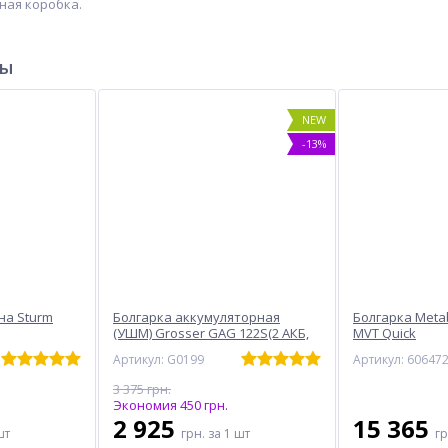
ная коробка.
ры
NEW
-13%
на Sturm
Болгарка аккумуляторная
Болгарка Meta
(УШМ) Grosser GAG 122S(2 АКБ,
MVT Quick
кейс)
Артикул: G0199
Артикул: 60647
3 375 грн.
Экономия 450 грн.
2 925
15 365
шт
грн.
за 1 шт
г