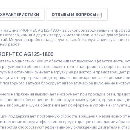
ХАРАКТЕРИСТИКИ
ОТЗЫВЫ И ВОПРОСЫ
(0)
я машина PROFI-TEC AG125-1800 – высокопроизводительный професс
 металла, камня и других твердых материалов, а также для эффект
тий. Модель разработана для длительной эксплуатации в условиях
ных работ.
ROFI-TEC AG125-1800
тель мощностью 1800 Вт обеспечивает высокую эффективность, уст
 регулировки оборотов позволяет точно настраивать скорость в со
пуска и остановки снижает нагрузку на редуктор и предотвращает 
защита от перегрева предотвращает повреждение электроники при 
т повторного запуска блокирует автоматическое включение инстру
ного напряжения выключает инструмент при просадке сети, предот
и шпинделя обеспечивает безопасную замену диска, предотвращает
нь вибрации и шума обеспечивает комфортные условия эксплуатац
ации поддерживает постоянную скорость вращения, независимо от н
сполнение корпуса эффективно предотвращает попадание абразива 
тверстия способствуют эффективному охлаждению двигателя и стаб