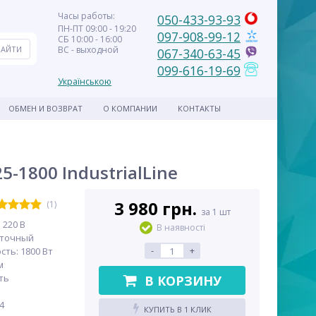
Часы работы:
050-433-93-93
ПН-ПТ 09:00 - 19:20
097-908-99-12
СБ 10:00 - 16:00
ВС - выходной
067-340-63-45
099-616-19-69
Українською
ОБМЕН И ВОЗВРАТ
О КОМПАНИИ
КОНТАКТЫ
1800 IndustrialLine
3 980 грн.
(1)
за 1 шт
 220 В
В наявності
еточный
-
+
ть: 1800 Вт
м
ть
В КОРЗИНУ
4
КУПИТЬ В 1 КЛИК