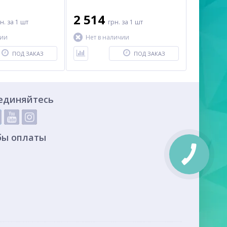
2 514
рн.
за 1 шт
грн.
за 1 шт
чии
Нет в наличии
ПОД ЗАКАЗ
ПОД ЗАКАЗ
единяйтесь
бы оплаты