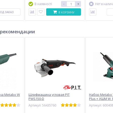
-
+
В наявності
Нет в нали
ОД ЗАКАЗ
В КОРЗИНУ
 рекомендации
на Metabo W
Шлифмашина угловая PIT
Набор Metabo 
PWS150-D
Plus + УШМ W 1
Артикул: 56435760
Артикул: 60040