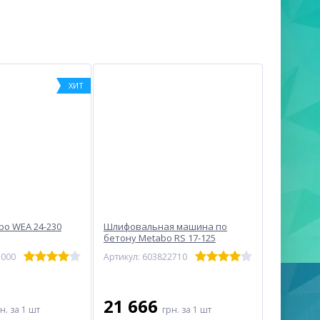
ХИТ
bo WEA 24-230
Шлифовальная машина по
бетону Metabo RS 17-125
(603822710)
2000
Артикул: 603822710
21 666
рн.
за 1 шт
грн.
за 1 шт